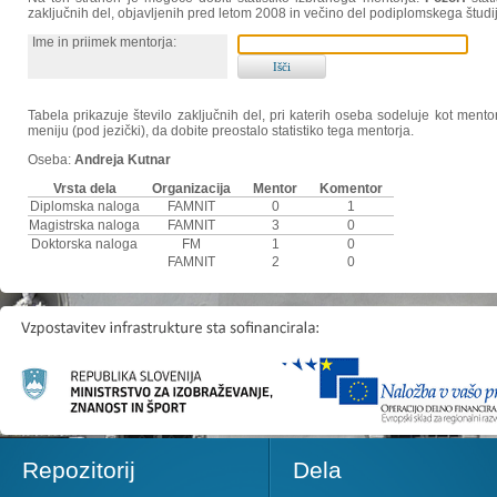
zaključnih del, objavljenih pred letom 2008 in večino del podiplomskega študi
Ime in priimek mentorja:
Tabela prikazuje število zaključnih del, pri katerih oseba sodeluje kot ment
meniju (pod jezički), da dobite preostalo statistiko tega mentorja.
Oseba:
Andreja Kutnar
Vrsta dela
Organizacija
Mentor
Komentor
Diplomska naloga
FAMNIT
0
1
Magistrska naloga
FAMNIT
3
0
Doktorska naloga
FM
1
0
FAMNIT
2
0
Repozitorij
Dela