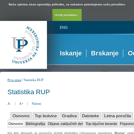
Naša spletna stran uporablja piškotke, za nekatere potrebujemo vašo privolitev.
Uredi privolitev...
ENG
Iskanje
Brskanje
O
/
Prva stran
Statistika RUP
Statistika RUP
A-
|
A+
|
Natisni
Osnovno
Top lestvice
Gradiva
Datoteke
Letna poročila
Osnovno
Bibliografija
Objave zaključnih del
Top ključne besede
Pojavnos
Na teh straneh je mogoče dobiti statistiko izbranega mentorja.
Pozor:
sta