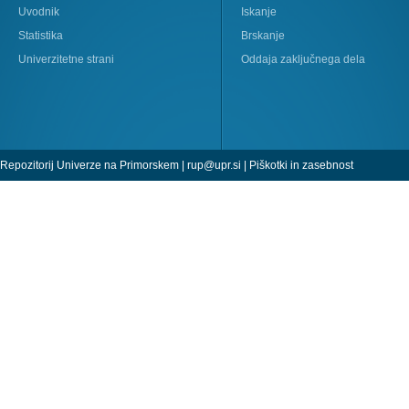
Uvodnik
Iskanje
Statistika
Brskanje
Univerzitetne strani
Oddaja zaključnega dela
Repozitorij Univerze na Primorskem |
rup@upr.si
|
Piškotki in zasebnost