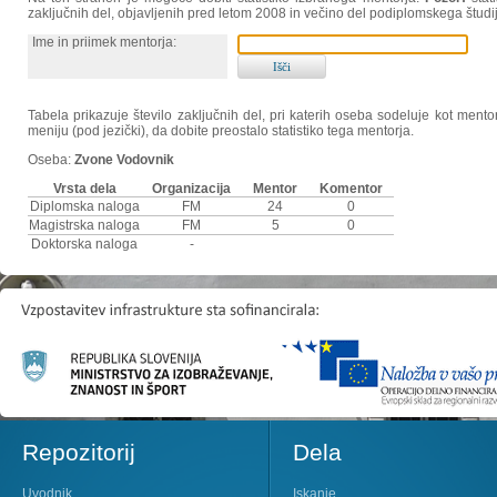
zaključnih del, objavljenih pred letom 2008 in večino del podiplomskega študi
Ime in priimek mentorja:
Tabela prikazuje število zaključnih del, pri katerih oseba sodeluje kot ment
meniju (pod jezički), da dobite preostalo statistiko tega mentorja.
Oseba:
Zvone Vodovnik
Vrsta dela
Organizacija
Mentor
Komentor
Diplomska naloga
FM
24
0
Magistrska naloga
FM
5
0
Doktorska naloga
-
Repozitorij
Dela
Uvodnik
Iskanje