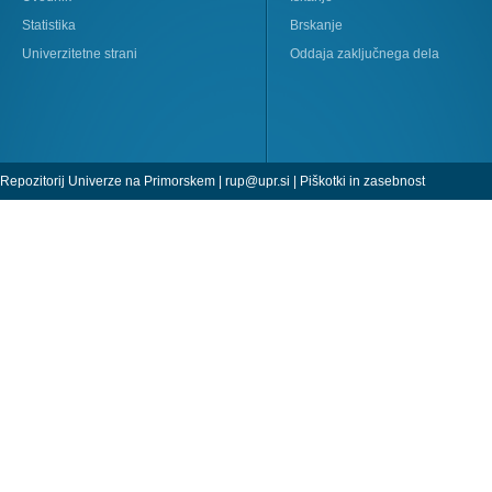
Statistika
Brskanje
Univerzitetne strani
Oddaja zaključnega dela
Repozitorij Univerze na Primorskem |
rup@upr.si
|
Piškotki in zasebnost