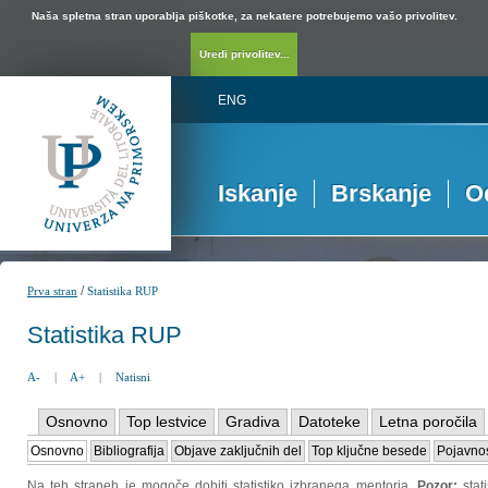
Naša spletna stran uporablja piškotke, za nekatere potrebujemo vašo privolitev.
Uredi privolitev...
ENG
Iskanje
Brskanje
O
/
Prva stran
Statistika RUP
Statistika RUP
A-
|
A+
|
Natisni
Osnovno
Top lestvice
Gradiva
Datoteke
Letna poročila
Osnovno
Bibliografija
Objave zaključnih del
Top ključne besede
Pojavnos
Na teh straneh je mogoče dobiti statistiko izbranega mentorja.
Pozor:
sta