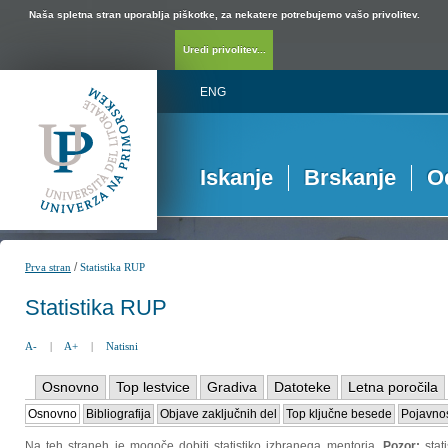
Naša spletna stran uporablja piškotke, za nekatere potrebujemo vašo privolitev.
Uredi privolitev...
ENG
Iskanje
Brskanje
O
/
Prva stran
Statistika RUP
Statistika RUP
A-
|
A+
|
Natisni
Osnovno
Top lestvice
Gradiva
Datoteke
Letna poročila
Osnovno
Bibliografija
Objave zaključnih del
Top ključne besede
Pojavnos
Na teh straneh je mogoče dobiti statistiko izbranega mentorja.
Pozor:
sta