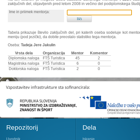
zaključnih del, objavljenih pred letom 2008 in večino del podiplomskega študi
Ime in priimek mentorja:
Tabela prikazuje število zaključnih del, pri katerih oseba sodeluje kot ment
meniju (pod jezički), da dobite preostalo statistiko tega mentorja.
Oseba:
Tadeja Jere Jakulin
Vrsta dela
Organizacija
Mentor
Komentor
Diplomska naloga
FTŠ Turistica
45
2
Magistrska naloga
FTŠ Turistica
6
0
Doktorska naloga
FTŠ Turistica
2
0
Repozitorij
Dela
Uvodnik
Iskanje