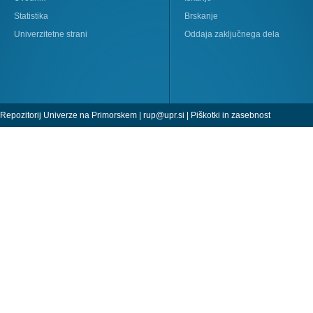
Statistika
Brskanje
Univerzitetne strani
Oddaja zaključnega dela
Repozitorij Univerze na Primorskem |
rup@upr.si
|
Piškotki in zasebnost