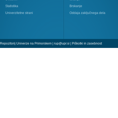
Statistika
Brskanje
Univerzitetne strani
Oddaja zaključnega dela
Repozitorij Univerze na Primorskem |
rup@upr.si
|
Piškotki in zasebnost