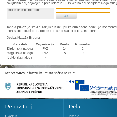
zaključnih del, objavljenih pred letom 2008 in večino del podiplomskega študi
Ime in priimek mentorja:
Tabela prikazuje število zaključnih del, pri katerih oseba sodeluje kot ment
meniju (pod jezički), da dobite preostalo statistiko tega mentorja.
Oseba:
Nataša Bratina
Vrsta dela
Organizacija
Mentor
Komentor
Diplomska naloga
FVZ
14
2
Magistrska naloga
FVZ
5
0
Doktorska naloga
-
Repozitorij
Dela
Uvodnik
Iskanje