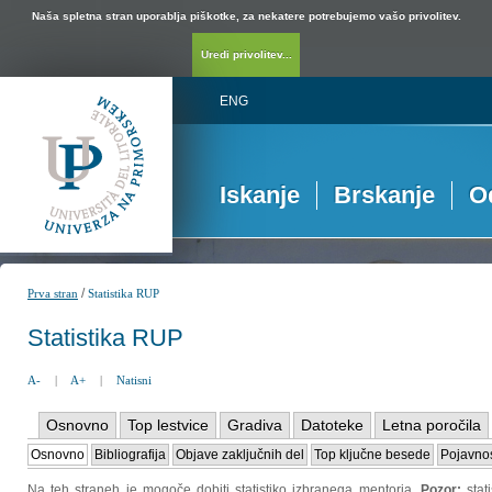
Naša spletna stran uporablja piškotke, za nekatere potrebujemo vašo privolitev.
Uredi privolitev...
ENG
Iskanje
Brskanje
O
/
Prva stran
Statistika RUP
Statistika RUP
A-
|
A+
|
Natisni
Osnovno
Top lestvice
Gradiva
Datoteke
Letna poročila
Osnovno
Bibliografija
Objave zaključnih del
Top ključne besede
Pojavnos
Na teh straneh je mogoče dobiti statistiko izbranega mentorja.
Pozor:
sta