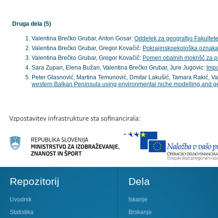
Druga dela (5)
Valentina Brečko Grubar, Anton Gosar:
Oddelek za geografijo Fakultete
Valentina Brečko Grubar, Gregor Kovačič:
Pokrajinskoekološka oznaka 
Valentina Brečko Grubar, Gregor Kovačič:
Pomen obalnih mokrišč za pr
Sara Zupan, Elena Bužan, Valentina Brečko Grubar, Jure Jugovic:
Impo
Peter Glasnović, Martina Temunović, Dmitar Lakušić, Tamara Rakić, Va
western Balkan Peninsula using environmental niche modelling and geo
Repozitorij
Dela
Uvodnik
Iskanje
Statistika
Brskanje