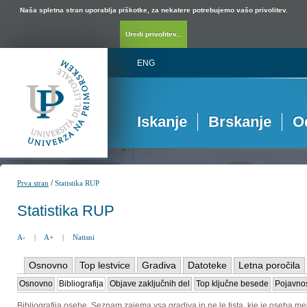
Naša spletna stran uporablja piškotke, za nekatere potrebujemo vašo privolitev.
Uredi privolitev...
ENG
Iskanje
Brskanje
O
/
Prva stran
Statistika RUP
Statistika RUP
A-
|
A+
|
Natisni
Osnovno
Top lestvice
Gradiva
Datoteke
Letna poročila
Osnovno
Bibliografija
Objave zaključnih del
Top ključne besede
Pojavnos
Bibliografija osebe. Seznam zajema vsa gradiva in ne le tista, kje je oseba me