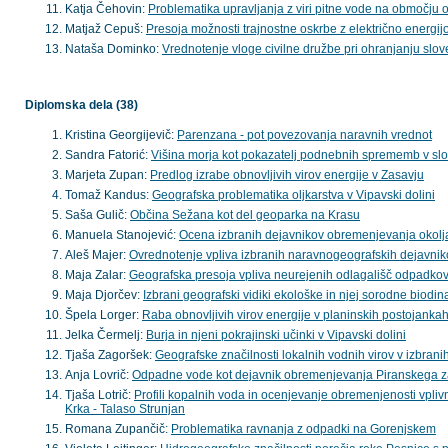
Katja Čehovin:
Problematika upravljanja z viri pitne vode na območju 
Matjaž Cepuš:
Presoja možnosti trajnostne oskrbe z električno energijo
Nataša Dominko:
Vrednotenje vloge civilne družbe pri ohranjanju slov
Diplomska dela (38)
Kristina Georgijevič:
Parenzana - pot povezovanja naravnih vrednot
Sandra Fatorić:
Višina morja kot pokazatelj podnebnih sprememb v s
Marjeta Zupan:
Predlog izrabe obnovljivih virov energije v Zasavju
Tomaž Kandus:
Geografska problematika oljkarstva v Vipavski dolini
Saša Gulič:
Občina Sežana kot del geoparka na Krasu
Manuela Stanojević:
Ocena izbranih dejavnikov obremenjevanja okolja 
Aleš Majer:
Ovrednotenje vpliva izbranih naravnogeografskih dejavniko
Maja Zalar:
Geografska presoja vpliva neurejenih odlagališč odpadkov 
Maja Djorčev:
Izbrani geografski vidiki ekološke in njej sorodne biodi
Špela Lorger:
Raba obnovljivih virov energije v planinskih postojanka
Jelka Čermelj:
Burja in njeni pokrajinski učinki v Vipavski dolini
Tjaša Zagoršek:
Geografske značilnosti lokalnih vodnih virov v izbran
Anja Lovrič:
Odpadne vode kot dejavnik obremenjevanja Piranskega z
Tjaša Lotrič:
Profili kopalnih voda in ocenjevanje obremenjenosti vpl
Krka - Talaso Strunjan
Romana Zupančič:
Problematika ravnanja z odpadki na Gorenjskem