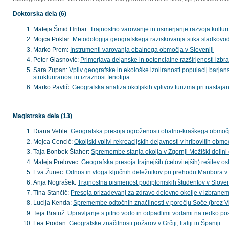
Doktorska dela (6)
Mateja Šmid Hribar:
Trajnostno varovanje in usmerjanje razvoja kultu
Mojca Poklar:
Metodologija geografskega raziskovanja stika sladkov
Marko Prem:
Instrumenti varovanja obalnega območja v Sloveniji
Peter Glasnović:
Primerjava dejanske in potencialne razširjenosti izb
Sara Zupan:
Vpliv geografske in ekološke izoliranosti populacij ba
strukturiranost in izraznost fenotipa
Marko Pavlič:
Geografska analiza okoljskih vplivov turizma pri nastaja
Magistrska dela (13)
Diana Veble:
Geografska presoja ogroženosti obalno-kraškega območja
Mojca Cencič:
Okoljski vplivi rekreacijskih dejavnosti v hribovitih obmo
Taja Bonbek Štaher:
Spremembe stanja okolja v Zgornji Mežiški dolini
Mateja Prelovec:
Geografska presoja trajnejših (celovitejših) rešitev o
Eva Žunec:
Odnos in vloga ključnih deležnikov pri prehodu Maribora v
Anja Nograšek:
Trajnostna pismenost podiplomskih študentov v Sloven
Tina Stančič:
Presoja prizadevanj za zdravo delovno okolje v izbranem
Lucija Kenda:
Spremembe odtočnih značilnosti v porečju Soče (brez V
Teja Bratuž:
Upravljanje s pitno vodo in odpadlimi vodami na redko po
Lea Prodan:
Geografske značilnosti požarov v Grčiji, Italiji in Španiji