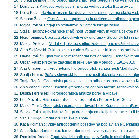
Violeta Leitinger:
Hidrogeografske značilnosti porečja reke Pesnice 
Darja Luin:
Kakovost vode površinskega vodnega toka Badaševica
Petra Kačič:
Navtični turizem kot dejavnost obremenjevanja okolja v ob
Simona Žmauc:
Osončenost nagnjenega in različno orientiranega povr
Mojca Poklar:
Pogoji za revitalizacijo Semedelskega zaliva
Staša Trajkov:
Pokrajinske značilnosti vodnih virov in vodna oskrba 
Nejc Tominec:
Uporaba obnovljivih virov energije v Slovenski Istri in 
Mateja Prelovec:
Vodni viri, oskrba s pitno vodo in njene možnosti razvo
Alen Stojčevski:
Oskrba s pitno vodo v Slovenski Istri in odnos prebiva
Diana Palčič:
Oljkarstvo v severozahodni Istri v obdobju Beneške republ
Urban Paljk:
Pretočne značilnosti reke Savinje v obdobju 1961-2010
Ana Cimperman:
Vrednotenje hidrogeografskih značilnosti Medalpske 
Senija Krmac:
Suša v slovenski Istri in možnosti blaženja z namakanje
Tanja Repše:
Geografska presoja stanja in prihodnost pragozdov na
Anja Žabar:
Pomen umetnih grebenov za obnovo biotske raznovrstnost
Duška Ferencek:
Hidrogeografska analiza porečja Vipave
Lea Mozetič:
Hidrogeografske lastnosti potoka Koren v Novi Gorici
Marko Tomić:
Geografska ocena prizadevanj Luke Koper za zmanjševa
Slavko Tuka:
Vpliv hidravličnega drobljenja na okolje in zdravje ljudi t
Vanja Šuligoj:
Vodni viri Banjške planote
Katja Kolmanič:
Vpliv antropogenih posegov na poplavljanje Cerkniške
Aljaž Šetor:
Spremembe temperatur in njihov vpliv na rast na izbrane
Dominika Rauter:
Zgodovina izbranih podjetij v Celju in okolici ter njih