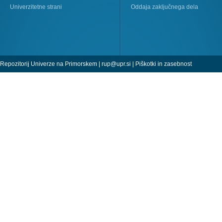
Univerzitetne strani
Oddaja zaključnega dela
Repozitorij Univerze na Primorskem |
rup@upr.si
|
Piškotki in zasebnost