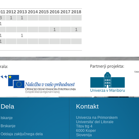
011
2012
2013
2014
2015
2016
2017
2018
3
1
1
1
1
1
1
1
1
Dela
Kontakt
Univerza na Primorskem
Iskanje
Universita' del Litorale
Brskanje
Titov trg 4
6000 Koper
Oddaja zaključnega dela
Slovenija