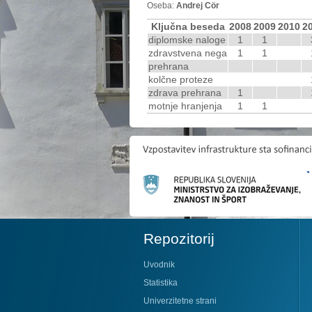
Oseba:
Andrej Cör
Ključna beseda
2008
2009
2010
2
diplomske naloge
1
1
zdravstvena nega
1
1
prehrana
kolčne proteze
zdrava prehrana
1
motnje hranjenja
1
1
Repozitorij
Uvodnik
Statistika
Univerzitetne strani