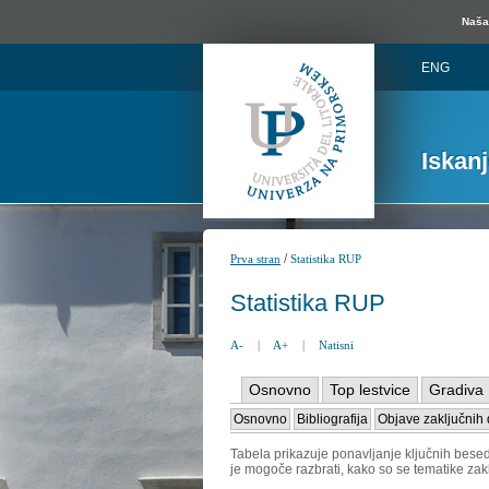
Naša 
ENG
Iskan
/
Prva stran
Statistika RUP
Statistika RUP
A-
|
A+
|
Natisni
Osnovno
Top lestvice
Gradiva
Osnovno
Bibliografija
Objave zaključnih 
Tabela prikazuje ponavljanje ključnih besed 
je mogoče razbrati, kako so se tematike zak