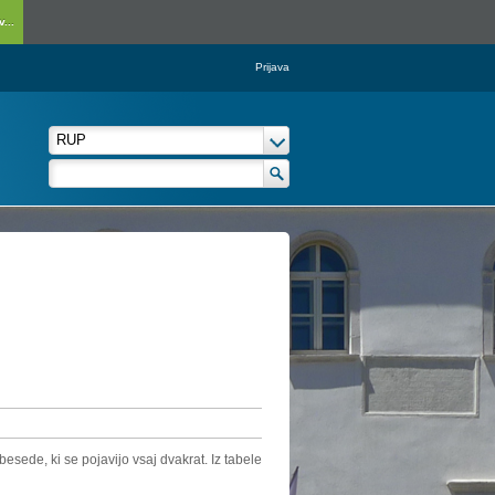
...
Prijava
esede, ki se pojavijo vsaj dvakrat. Iz tabele