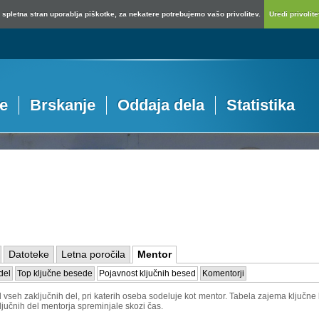
spletna stran uporablja piškotke, za nekatere potrebujemo vašo privolitev.
Uredi privolitev
je
Brskanje
Oddaja dela
Statistika
Datoteke
Letna poročila
Mentor
del
Top ključne besede
Pojavnost ključnih besed
Komentorji
vseh zaključnih del, pri katerih oseba sodeluje kot mentor. Tabela zajema ključne b
ljučnih del mentorja spreminjale skozi čas.