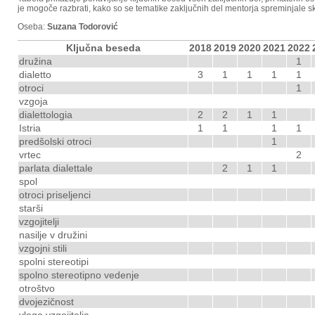
je mogoče razbrati, kako so se tematike zaključnih del mentorja spreminjale sk
Oseba:
Suzana Todorović
Ključna beseda
2018
2019
2020
2021
2022
družina
1
dialetto
3
1
1
1
1
otroci
1
vzgoja
dialettologia
2
2
1
1
Istria
1
1
1
1
predšolski otroci
1
vrtec
2
parlata dialettale
2
1
1
spol
otroci priseljenci
starši
vzgojitelji
nasilje v družini
vzgojni stili
spolni stereotipi
spolno stereotipno vedenje
otroštvo
dvojezičnost
vloga vzgojitelja