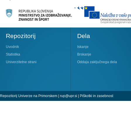
Repozitorij
Dela
Uvodnik
Iskanje
Statistika
Brskanje
Univerzitetne strani
Oddaja zaključnega dela
Repozitorij Univerze na Primorskem |
rup@upr.si
|
Piškotki in zasebnost