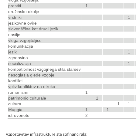
prestiti
1
družinsko okolje
vrstniki
1
jezikovne ovire
slovenščina kot drugi jezik
nasilje
vloga vzgojiteljice
komunikacija
jezik
1
zgodovina
socializacija
1
kompatibilnost vzgojnega stila staršev
nesoglasja glede vzgoje
konflikti
vpliv konfliktov na otroka
romanismi
1
patrimonio culturale
1
cultura
1
1
Muggia
1
1
istroveneto
2