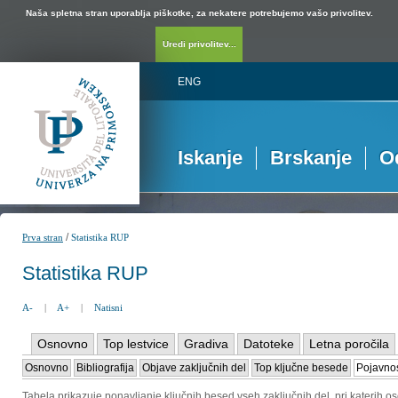
Naša spletna stran uporablja piškotke, za nekatere potrebujemo vašo privolitev.
Uredi privolitev...
ENG
Iskanje
Brskanje
O
/
Prva stran
Statistika RUP
Statistika RUP
A-
|
A+
|
Natisni
Osnovno
Top lestvice
Gradiva
Datoteke
Letna poročila
Osnovno
Bibliografija
Objave zaključnih del
Top ključne besede
Pojavnos
Tabela prikazuje ponavljanje ključnih besed vseh zaključnih del, pri katerih o