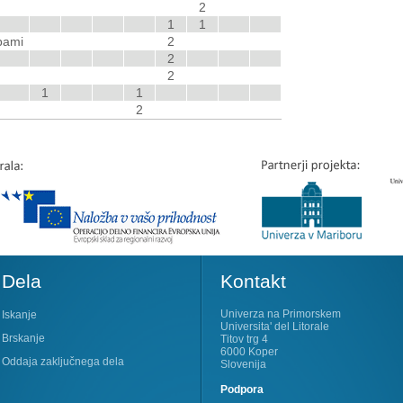
2
1
1
bami
2
2
2
1
1
2
Dela
Kontakt
Univerza na Primorskem
Iskanje
Universita' del Litorale
Brskanje
Titov trg 4
6000 Koper
Oddaja zaključnega dela
Slovenija
Podpora