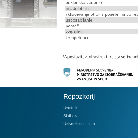
odklonsko vedenje
mladoletniki
vključevanje otrok s posebnimi potre
usposabljanje
pomoč
vzgojitelji
kompetence
Repozitorij
Uvodnik
Statistika
Univerzitetne strani