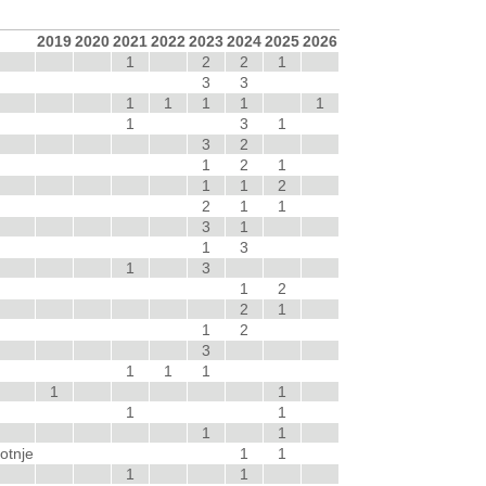
2019
2020
2021
2022
2023
2024
2025
2026
1
2
2
1
3
3
1
1
1
1
1
1
3
1
3
2
1
2
1
1
1
2
2
1
1
3
1
1
3
1
3
1
2
2
1
1
2
3
1
1
1
1
1
1
1
1
1
otnje
1
1
1
1