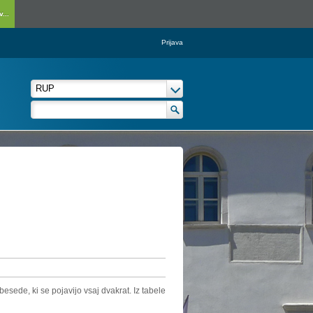
...
Prijava
esede, ki se pojavijo vsaj dvakrat. Iz tabele