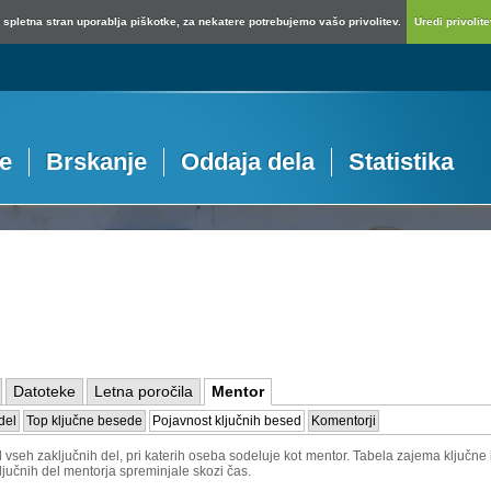
spletna stran uporablja piškotke, za nekatere potrebujemo vašo privolitev.
Uredi privolitev
je
Brskanje
Oddaja dela
Statistika
Datoteke
Letna poročila
Mentor
del
Top ključne besede
Pojavnost ključnih besed
Komentorji
vseh zaključnih del, pri katerih oseba sodeluje kot mentor. Tabela zajema ključne b
ljučnih del mentorja spreminjale skozi čas.