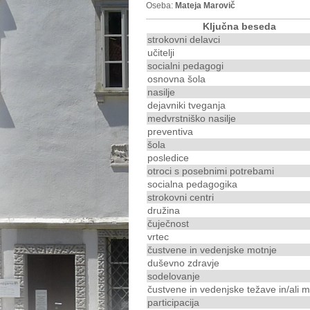
Oseba:
Mateja Marovič
Ključna beseda
strokovni delavci
učitelji
socialni pedagogi
osnovna šola
nasilje
dejavniki tveganja
medvrstniško nasilje
preventiva
šola
posledice
otroci s posebnimi potrebami
socialna pedagogika
strokovni centri
družina
čuječnost
vrtec
čustvene in vedenjske motnje
duševno zdravje
sodelovanje
čustvene in vedenjske težave in/ali m
participacija