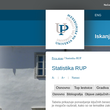
Naša 
ENG
Iskan
/
Prva stran
Statistika RUP
Statistika RUP
A-
|
A+
|
Natisni
Osnovno
Top lestvice
Gradiva
Osnovno
Bibliografija
Objave zaključnih 
Tabela prikazuje ponavljanje ključnih besed 
je mogoče razbrati, kako so se tematike zak