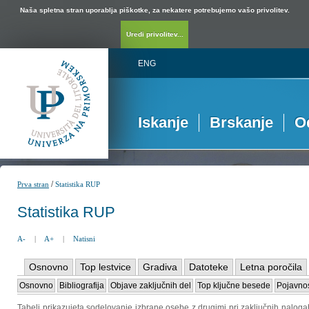
Naša spletna stran uporablja piškotke, za nekatere potrebujemo vašo privolitev.
Uredi privolitev...
ENG
Iskanje
Brskanje
O
/
Prva stran
Statistika RUP
Statistika RUP
A-
|
A+
|
Natisni
Osnovno
Top lestvice
Gradiva
Datoteke
Letna poročila
Osnovno
Bibliografija
Objave zaključnih del
Top ključne besede
Pojavnos
Tabeli prikazujeta sodelovanje izbrane osebe z drugimi pri zaključnih naloga