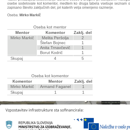
osebe sodelovale kot komentor, medtem ko druga tabela vsebuje seznam ose
zapisano število zaključnih del, pri katerih velja omenjeno razmerje.
Oseba:
Mirko Markič
Oseba kot mentor
Mentor
Komentor
Zaklj. del
Mirko Markič
Melita Peršolja
2
Štefan Bojnec
1
Anita Trnavčevič
1
Borut Kodrič
1
Skupaj
4
5
Oseba kot komentor
Komentor
Mentor
Zaklj. del
Mirko Markič
Armand Faganel
1
Skupaj
1
1