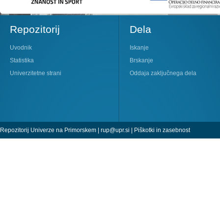
Repozitorij
Dela
Uvodnik
Iskanje
Statistika
Brskanje
Univerzitetne strani
Oddaja zaključnega dela
Repozitorij Univerze na Primorskem |
rup@upr.si
|
Piškotki in zasebnost