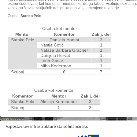
osebe sodelovale kot komentor, medtem ko druga tabela vsebuje seznam ose
zapisano število zaključnih del, pri katerih velja omenjeno razmerje.
Oseba:
Stanko Pelc
Oseba kot mentor
Mentor
Komentor
Zaklj. del
Stanko Pelc
Danijela Horvat
2
Nastja Cotič
1
Nataša Barbara Gračner
1
Danijela Horvat
1
Leon Gosar
1
Miha Koderman
1
Skupaj
6
7
Oseba kot komentor
Komentor
Mentor
Zaklj. del
Stanko Pelc
Aksinja Kermauner
3
Skupaj
1
3