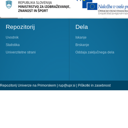
Repozitorij
Dela
Uvodnik
Iskanje
Statistika
Brskanje
Univerzitetne strani
Oddaja zaključnega dela
Repozitorij Univerze na Primorskem |
rup@upr.si
|
Piškotki in zasebnost