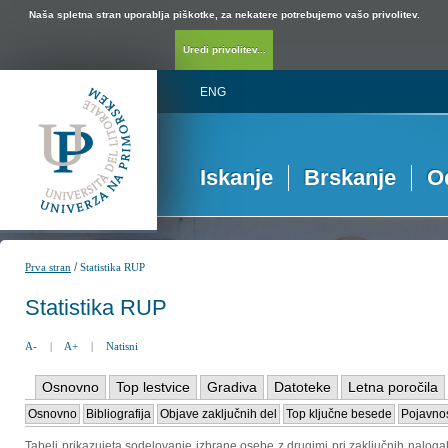
Naša spletna stran uporablja piškotke, za nekatere potrebujemo vašo privolitev.
Uredi privolitev...
ENG
Iskanje
Brskanje
O
/
Prva stran
Statistika RUP
Statistika RUP
A-
|
A+
|
Natisni
Osnovno
Top lestvice
Gradiva
Datoteke
Letna poročila
Osnovno
Bibliografija
Objave zaključnih del
Top ključne besede
Pojavnos
Tabeli prikazujeta sodelovanje izbrane osebe z drugimi pri zaključnih naloga