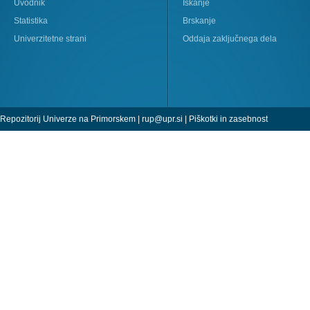
Uvodnik
Iskanje
Statistika
Brskanje
Univerzitetne strani
Oddaja zaključnega dela
Repozitorij Univerze na Primorskem |
rup@upr.si
|
Piškotki in zasebnost