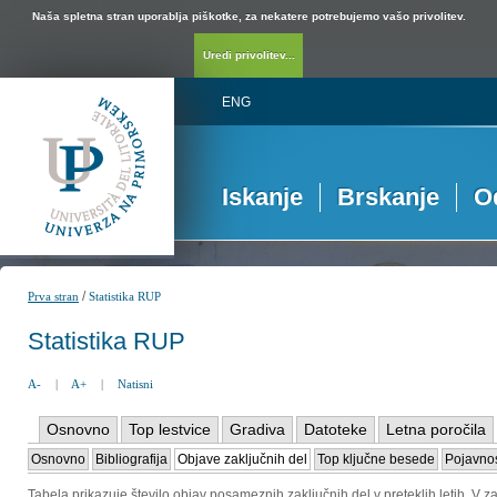
Naša spletna stran uporablja piškotke, za nekatere potrebujemo vašo privolitev.
Uredi privolitev...
ENG
Iskanje
Brskanje
O
/
Prva stran
Statistika RUP
Statistika RUP
A-
|
A+
|
Natisni
Osnovno
Top lestvice
Gradiva
Datoteke
Letna poročila
Osnovno
Bibliografija
Objave zaključnih del
Top ključne besede
Pojavnos
Tabela prikazuje število objav posameznih zaključnih del v preteklih letih. V za