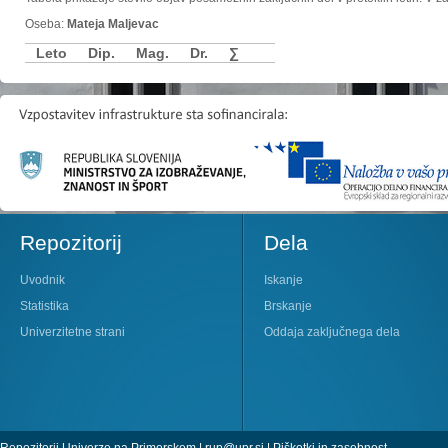
Oseba:
Mateja Maljevac
Leto
Dip.
Mag.
Dr.
∑
Repozitorij
Dela
Uvodnik
Iskanje
Statistika
Brskanje
Univerzitetne strani
Oddaja zaključnega dela
Repozitorij Univerze na Primorskem |
rup@upr.si
|
Piškotki in zasebnost