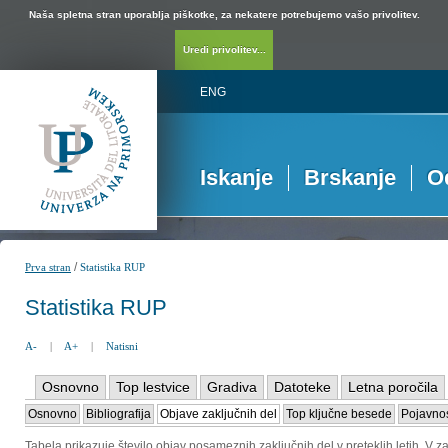
Naša spletna stran uporablja piškotke, za nekatere potrebujemo vašo privolitev.
Uredi privolitev...
ENG
Iskanje
Brskanje
O
/
Prva stran
Statistika RUP
Statistika RUP
A-
|
A+
|
Natisni
Osnovno
Top lestvice
Gradiva
Datoteke
Letna poročila
Osnovno
Bibliografija
Objave zaključnih del
Top ključne besede
Pojavnos
Tabela prikazuje število objav posameznih zaključnih del v preteklih letih. V za