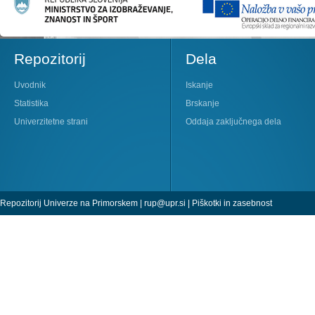
Repozitorij
Dela
Uvodnik
Iskanje
Statistika
Brskanje
Univerzitetne strani
Oddaja zaključnega dela
Repozitorij Univerze na Primorskem |
rup@upr.si
|
Piškotki in zasebnost