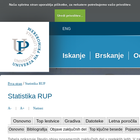
Naša spletna stran uporablja piškotke, za nekatere potrebujemo vašo privolitev.
Uredi privolitev...
ENG
Iskanje
Brskanje
O
/
Prva stran
Statistika RUP
Statistika RUP
A-
|
A+
|
Natisni
Osnovno
Top lestvice
Gradiva
Datoteke
Letna poročila
Osnovno
Bibliografija
Objave zaključnih del
Top ključne besede
Pojavnos
Tabela prikazuje število objav posameznih zaključnih del v preteklih letih. V za