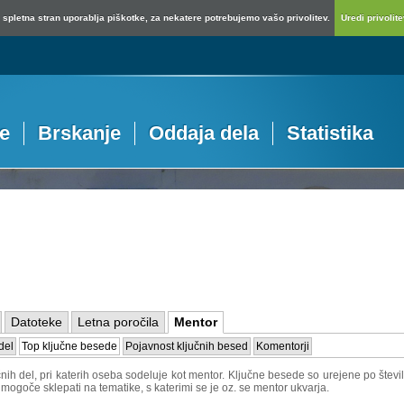
spletna stran uporablja piškotke, za nekatere potrebujemo vašo privolitev.
Uredi privolitev
je
Brskanje
Oddaja dela
Statistika
Datoteke
Letna poročila
Mentor
del
Top ključne besede
Pojavnost ključnih besed
Komentorji
ih del, pri katerih oseba sodeluje kot mentor. Ključne besede so urejene po števil
 mogoče sklepati na tematike, s katerimi se je oz. se mentor ukvarja.