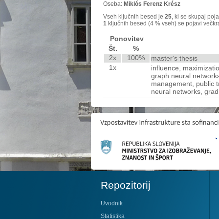
Oseba:
Miklós Ferenz Krész
Vseh ključnih besed je
25
, ki se skupaj poj
1
ključnih besed (4 % vseh) se pojavi večkr
Ponovitev
Št.
%
2x
100%
master's thesis
1x
influence, maximization
graph neural networks
management, public tra
neural networks, grad
Repozitorij
Uvodnik
Statistika