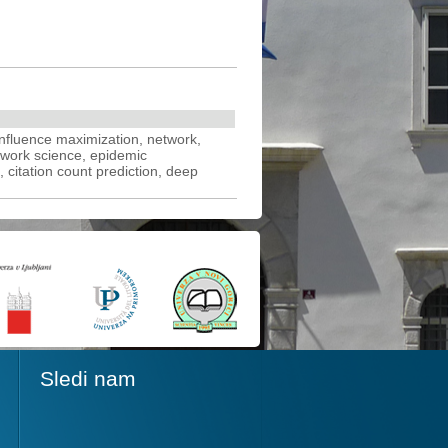
, influence maximization, network,
twork science, epidemic
 citation count prediction, deep
Sledi nam