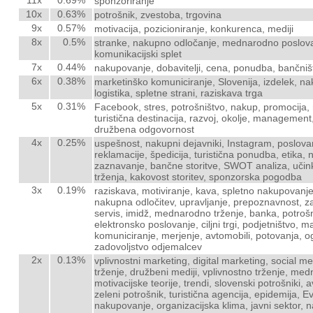
sponzoriranje
10x
0.63%
potrošnik, zvestoba, trgovina
9x
0.57%
motivacija, pozicioniranje, konkurenca, mediji
8x
0.5%
stranke, nakupno odločanje, mednarodno poslovanje
komunikacijski splet
7x
0.44%
nakupovanje, dobavitelji, cena, ponudba, bančniš
6x
0.38%
marketinško komuniciranje, Slovenija, izdelek, na
logistika, spletne strani, raziskava trga
5x
0.31%
Facebook, stres, potrošništvo, nakup, promocija, n
turistična destinacija, razvoj, okolje, management,
družbena odgovornost
4x
0.25%
uspešnost, nakupni dejavniki, Instagram, poslovanj
reklamacije, špedicija, turistična ponudba, etika, 
zaznavanje, bančne storitve, SWOT analiza, učinkov
trženja, kakovost storitev, sponzorska pogodba
3x
0.19%
raziskava, motiviranje, kava, spletno nakupovanje,
nakupna odločitev, upravljanje, prepoznavnost, zad
servis, imidž, mednarodno trženje, banka, potrošn
elektronsko poslovanje, ciljni trgi, podjetništvo,
komuniciranje, merjenje, avtomobili, potovanja, o
zadovoljstvo odjemalcev
2x
0.13%
vplivnostni marketing, digital marketing, social me
trženje, družbeni mediji, vplivnostno trženje, med
motivacijske teorije, trendi, slovenski potrošniki,
zeleni potrošnik, turistična agencija, epidemija, E
nakupovanje, organizacijska klima, javni sektor, 