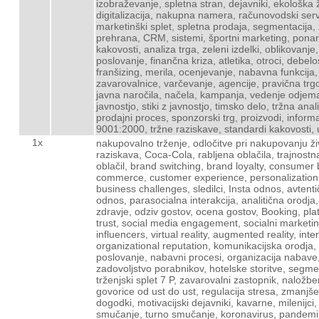
izobraževanje, spletna stran, dejavniki, ekološka 
digitalizacija, nakupna namera, računovodski serv
marketinški splet, spletna prodaja, segmentacija, z
prehrana, CRM, sistemi, športni marketing, ponare
kakovosti, analiza trga, zeleni izdelki, oblikovanje,
poslovanje, finančna kriza, atletika, otroci, debel
franšizing, merila, ocenjevanje, nabavna funkcija, p
zavarovalnice, varčevanje, agencije, pravična trg
javna naročila, načela, kampanja, vedenje odjema
javnostjo, stiki z javnostjo, timsko delo, tržna an
prodajni proces, sponzorski trg, proizvodi, inform
9001:2000, tržne raziskave, standardi kakovosti, 
1x
nakupovalno trženje, odločitve pri nakupovanju živil, senzorični dražljaji, tehnologija na prodajnih mestih, terenska kvalitativna raziskava, Coca-Cola, rabljena oblačila, trajnostna potrošnja oblačil, trajnostna oblačila, poslovni model Kanvas, predelava oblačil, brand switching, brand loyalty, consumer behavior, mobile phones, ecosystem integration, artificial intelligence, E-commerce, customer experience, personalization, operational efficiency, recommender systems, chatbots, AI integration, business challenges, sledilci, Insta odnos, avtentičnost, konstruktivistična utemeljena teorija, merska lestvica, parasocialni odnos, parasocialna interakcija, analitična orodja, influence, geopolitics, strategy, rivalry, dependency, univerza, mentalno zdravje, odziv gostov, ocena gostov, Booking, platforme, influencer marketing, celebrity endorsement, authenticity, consumer trust, social media engagement, socialni marketing, vpliv na otroke, tehnološka podjetja, občani, fashion, customer journey, influencers, virtual reality, augmented reality, international students, online advertising, content marketing, Slovenian faculties, organizational reputation, komunikacijska orodja, pasje šole, tečaji pasjih šol, kakovost ponarejenih izdelkov, nabavno poslovanje, nabavni procesi, organizacija nabave, kofein, lokalni proizvodi, poklicni šport, rekreativni šport, TikTok, generacija Z, zadovoljstvo porabnikov, hotelske storitve, segmenti gostov, zadovoljevanje potreb, zadovoljevanje želja, osebnost vplivnežev, trženjski splet 7 P, zavarovalni zastopnik, naložbeno zavarovanje, digitalno trženje, spletni vplivneži, snovanje strategije, govorice od ust do ust, regulacija stresa, zmanjševanje stresa, jadranje, jadralne ekipe, organizacija dogodkov, trajnostni dogodki, motivacijski dejavniki, kavarne, milenijci, potrošniške navade, igrifikacija, kvantitativni pristop, smučanje, alpsko smučanje, turno smučanje, koronavirus, pandemija, smučarsko središče, športna trgovina, smučarji, globalni projektni timi, kulturna raznolikost, kanali komuniciranja, etnografska raziskava, teoretični model, medicinski pripomoček, urinski kateter, življenjski cikel izdelka, osnovna šola, prenos znanja, trajnost, funkcionalna hrana, nakupno odločanje športnikov, prehrana športno dejavnih oseb, zeleno trženje, zeleni skepticizem, znanje o okolju, skrb do okolja, intenca zelene potrošnje, spletne potovalne agencije, prodajalne, luksuzni izdelki, dejavniki nakupnega vedenja, potrošniki luksuznih izdelkov, lokalna prehrana, spremembe življenjskih navad, prodajalec, lastnosti uspešnih prodajalcev, lesna industrija, infrastruktura, promet, sektorji, Evitas, blockchain tehnologija, kriptovaluta, regulacija kriptovalut, kripto svet, kriptografija, kriptotrženjske strategije, kriptovalutne prevare, zasvojenost, zasvojenost zaposlenih, zdravljenje, kompulzivno spletno nakupovanje, duševne motnje, proces nakupnega odločanja, izdelki za zaščito pred soncem, anketni vprašalnik, organizirani kriminal, ponarejanje izdelkov, modne blagovne znamke, modni izdelki, gospodarsko stanje, prehrambni izdelki, Covid-19, tržna dejavnost, javna služba, poklicne gasilske enote, javni zavod, prehranska dopolnila, prehrana, porabniki, prehranske navade, vitamini in prehranska dopolnila, nakupovalno vedenje potrošnikov, strateška vloga nabave, strategije nabavnih kategorij, partnerski odnos, Alibaba, Amazon, Ebay, tehnologija, e-pošta, Google, komunikacijski kanali, visokošolski zavod, vpis, motivi za potovanja, trendi v turizmu, organizator potovanja, zelene oznake, ozaveščenost, zdravila, ponarejena zdravila, spletni nakup, spletne lekarne, posledice, spletno oglaševanje od ust do ust, spletne ocene, spletni rezervacijski portali, digitalna oglaševalska kampanja, blagovna znamka I feel Slovenia, Slovenska turistična organizacija, izkušnje, kakovost storitve, pridobljena znanja, lokacija storitve, potrošniški etnocentrizem, analiza kampanj, imidž podjetja, u