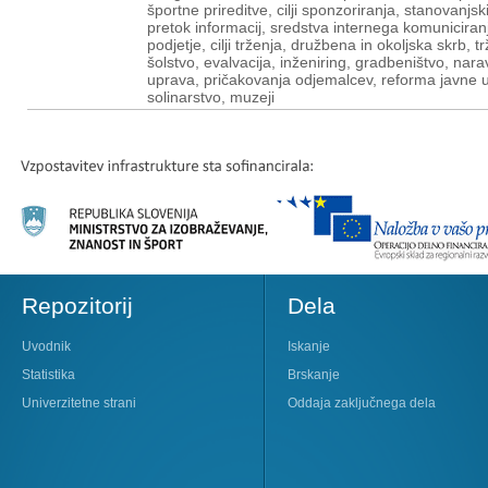
Repozitorij
Dela
Uvodnik
Iskanje
Statistika
Brskanje
Univerzitetne strani
Oddaja zaključnega dela