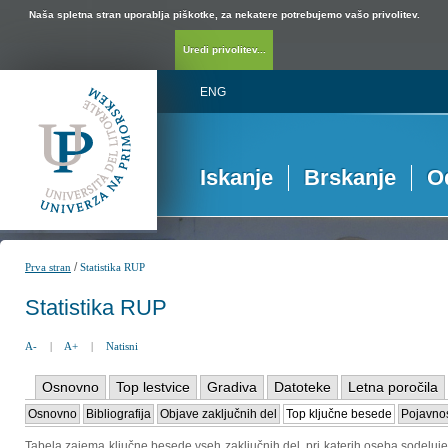
Naša spletna stran uporablja piškotke, za nekatere potrebujemo vašo privolitev.
Uredi privolitev...
ENG
Iskanje
Brskanje
O
/
Prva stran
Statistika RUP
Statistika RUP
A-
|
A+
|
Natisni
Osnovno
Top lestvice
Gradiva
Datoteke
Letna poročila
Osnovno
Bibliografija
Objave zaključnih del
Top ključne besede
Pojavnos
Tabela zajema ključne besede vseh zaključnih del, pri katerih oseba sodeluje