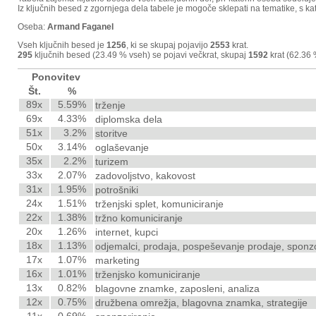
Iz ključnih besed z zgornjega dela tabele je mogoče sklepati na tematike, s kat
Oseba:
Armand Faganel
Vseh ključnih besed je
1256
, ki se skupaj pojavijo
2553
krat.
295
ključnih besed (23.49 % vseh) se pojavi večkrat, skupaj
1592
krat (62.36 
Ponovitev
Št.
%
89x
5.59%
trženje
69x
4.33%
diplomska dela
51x
3.2%
storitve
50x
3.14%
oglaševanje
35x
2.2%
turizem
33x
2.07%
zadovoljstvo, kakovost
31x
1.95%
potrošniki
24x
1.51%
trženjski splet, komuniciranje
22x
1.38%
tržno komuniciranje
20x
1.26%
internet, kupci
18x
1.13%
odjemalci, prodaja, pospeševanje prodaje, sponz
17x
1.07%
marketing
16x
1.01%
trženjsko komuniciranje
13x
0.82%
blagovne znamke, zaposleni, analiza
12x
0.75%
družbena omrežja, blagovna znamka, strategije
11x
0.69%