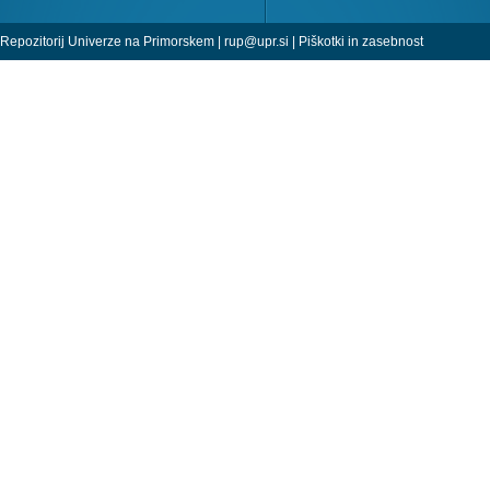
Repozitorij Univerze na Primorskem |
rup@upr.si
|
Piškotki in zasebnost