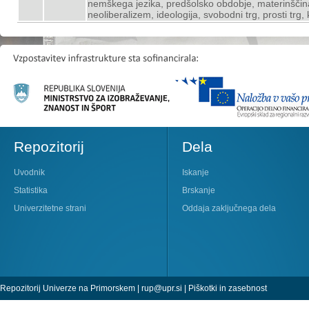
nemškega jezika, predšolsko obdobje, materinščina,
neoliberalizem, ideologija, svobodni trg, prosti trg, 
Repozitorij
Dela
Uvodnik
Iskanje
Statistika
Brskanje
Univerzitetne strani
Oddaja zaključnega dela
Repozitorij Univerze na Primorskem |
rup@upr.si
|
Piškotki in zasebnost