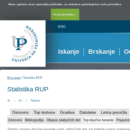
Naša spletna stran uporablja piškotke, za nekatere potrebujemo vašo privolitev.
Uredi privolitev...
ENG
Iskanje
Brskanje
O
/
Prva stran
Statistika RUP
Statistika RUP
A-
|
A+
|
Natisni
Osnovno
Top lestvice
Gradiva
Datoteke
Letna poročila
Osnovno
Bibliografija
Objave zaključnih del
Top ključne besede
Pojavnos
Tabela zajema ključne besede vseh zaključnih del, pri katerih oseba sodeluje