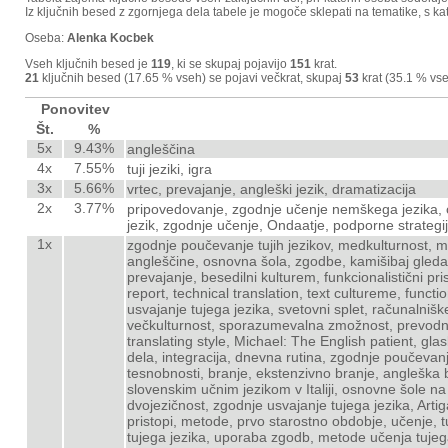
Iz ključnih besed z zgornjega dela tabele je mogoče sklepati na tematike, s kat
Oseba:
Alenka Kocbek
Vseh ključnih besed je
119
, ki se skupaj pojavijo
151
krat.
21
ključnih besed (17.65 % vseh) se pojavi večkrat, skupaj
53
krat (35.1 % vse
Ponovitev
Št.
%
5x
9.43%
angleščina
4x
7.55%
tuji jeziki, igra
3x
5.66%
vrtec, prevajanje, angleški jezik, dramatizacija
2x
3.77%
pripovedovanje, zgodnje učenje nemškega jezika, o
jezik, zgodnje učenje, Ondaatje, podporne strategije
1x
zgodnje poučevanje tujih jezikov, medkulturnost, m
angleščine, osnovna šola, zgodbe, kamišibaj gleda
prevajanje, besedilni kulturem, funkcionalistični pri
report, technical translation, text cultureme, functi
usvajanje tujega jezika, svetovni splet, računalnišk
večkulturnost, sporazumevalna zmožnost, prevodni p
translating style, Michael: The English patient, g
dela, integracija, dnevna rutina, zgodnje poučevanj
tesnobnosti, branje, ekstenzivno branje, angleška br
slovenskim učnim jezikom v Italiji, osnovne šole n
dvojezičnost, zgodnje usvajanje tujega jezika, Arti
pristopi, metode, prvo starostno obdobje, učenje, t
tujega jezika, uporaba zgodb, metode učenja tujega