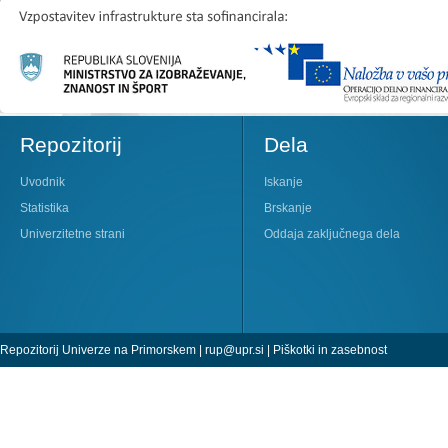
Repozitorij
Dela
Uvodnik
Iskanje
Statistika
Brskanje
Univerzitetne strani
Oddaja zaključnega dela
Repozitorij Univerze na Primorskem |
rup@upr.si
|
Piškotki in zasebnost