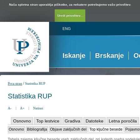
Naša spletna stran uporablja piškotke, za nekatere potrebujemo vašo privolitev.
Uredi privolitev...
ENG
Iskanje
Brskanje
O
/
Prva stran
Statistika RUP
Statistika RUP
A-
|
A+
|
Natisni
Osnovno
Top lestvice
Gradiva
Datoteke
Letna poročila
Osnovno
Bibliografija
Objave zaključnih del
Top ključne besede
Pojavnos
Tabela zajema ključne besede vseh zaključnih del, pri katerih oseba sodeluje