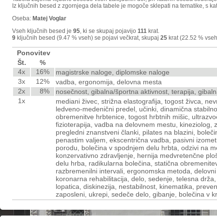
Iz ključnih besed z zgornjega dela tabele je mogoče sklepati na tematike, s kat
Oseba:
Matej Voglar
Vseh ključnih besed je
95
, ki se skupaj pojavijo
111
krat.
9
ključnih besed (9.47 % vseh) se pojavi večkrat, skupaj
25
krat (22.52 % vseh
Ponovitev
Št.
%
4x
16%
magistrske naloge, diplomske naloge
3x
12%
vadba, ergonomija, delovna mesta
2x
8%
nosečnost, gibalna/športna aktivnost, terapija, gibaln
1x
mediani živec, strižna elastografija, togost živca, n
ledveno-medenični predel, učinki, dinamična stabilnos
obremenitve hrbtenice, togost hrbtnih mišic, ultrazvo
fizioterapija, vadba na delovnem mestu, kineziolog, zd
pregledni znanstveni članki, pilates na blazini, bo
penastim valjem, ekscentrična vadba, pasivni izometri
porodu, bolečina v spodnjem delu hrbta, odzivi na mot
konzervativno zdravljenje, hernija medvretenčne plo
delu hrba, radikularna bolečina, statična obremenitev
razbremenilni intervali, ergonomska metoda, delovni 
koronarna rehabilitacija, delo, sedenje, telesna drža
lopatica, diskinezija, nestabilnost, kinematika, preve
zaposleni, ukrepi, sedeče delo, gibanje, bolečina v k