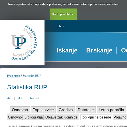
Naša spletna stran uporablja piškotke, za nekatere potrebujemo vašo privolitev.
Uredi privolitev...
ENG
Iskanje
Brskanje
O
/
Prva stran
Statistika RUP
Statistika RUP
A-
|
A+
|
Natisni
Osnovno
Top lestvice
Gradiva
Datoteke
Letna poročila
Osnovno
Bibliografija
Objave zaključnih del
Top ključne besede
Pojavnos
Tabela zajema ključne besede vseh zaključnih del, pri katerih oseba sodeluje