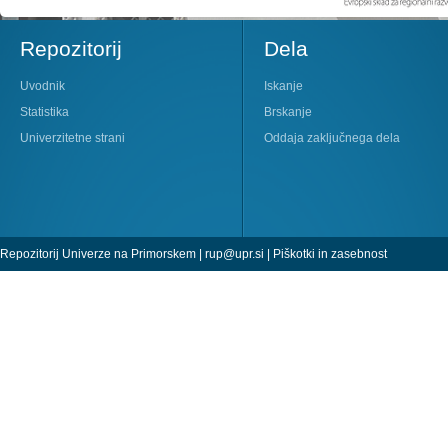
Repozitorij
Dela
Uvodnik
Iskanje
Statistika
Brskanje
Univerzitetne strani
Oddaja zaključnega dela
Repozitorij Univerze na Primorskem |
rup@upr.si
|
Piškotki in zasebnost