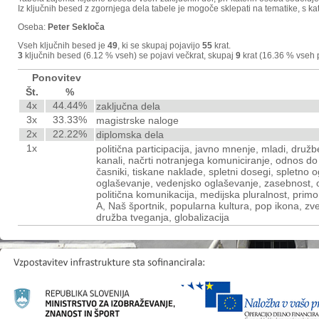
Iz ključnih besed z zgornjega dela tabele je mogoče sklepati na tematike, s kat
Oseba:
Peter Sekloča
Vseh ključnih besed je
49
, ki se skupaj pojavijo
55
krat.
3
ključnih besed (6.12 % vseh) se pojavi večkrat, skupaj
9
krat (16.36 % vseh p
Ponovitev
Št.
%
4x
44.44%
zaključna dela
3x
33.33%
magistrske naloge
2x
22.22%
diplomska dela
1x
politična participacija, javno mnenje, mladi, druž
kanali, načrti notranjega komuniciranje, odnos do 
časniki, tiskane naklade, spletni dosegi, spletno
oglaševanje, vedenjsko oglaševanje, zasebnost, os
politična komunikacija, medijska pluralnost, primo
A, Naš športnik, popularna kultura, pop ikona, zve
družba tveganja, globalizacija