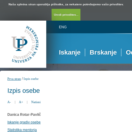
Naša spletna stran uporablja piškotke, za nekatere potrebujemo vašo privolitev.
Uredi privolitev...
ENG
Iskanje
Brskanje
O
/
Prva stran
Izpis osebe
Izpis osebe
A-
|
A+
|
Natisni
Danica Rotar-Pavlič
Iskanje gradiv osebe
Statistika mentorja