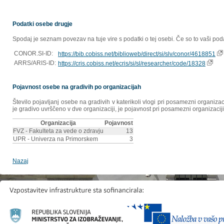
Podatki osebe drugje
Spodaj je seznam povezav na tuje vire s podatki o tej osebi. Če so to vaši poda
CONOR.SI-ID:
https://bib.cobiss.net/biblioweb/direct/si/slv/conor/4618851
ARRS/ARIS-ID:
https://cris.cobiss.net/ecris/si/sl/researcher/code/18328
Pojavnost osebe na gradivih po organizacijah
Število pojavljanj osebe na gradivih v katerikoli vlogi pri posamezni organiz
je gradivo uvrščeno v dve organizaciji, je pojavnost pri posamezni organizaciji
Organizacija
Pojavnost
FVZ - Fakulteta za vede o zdravju
13
UPR - Univerza na Primorskem
3
Nazaj