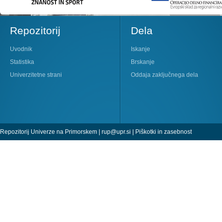
Repozitorij
Dela
Uvodnik
Iskanje
Statistika
Brskanje
Univerzitetne strani
Oddaja zaključnega dela
Repozitorij Univerze na Primorskem |
rup@upr.si
|
Piškotki in zasebnost