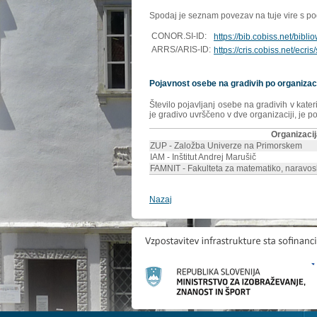
Spodaj je seznam povezav na tuje vire s poda
CONOR.SI-ID:
https://bib.cobiss.net/bibl
ARRS/ARIS-ID:
https://cris.cobiss.net/ecri
Pojavnost osebe na gradivih po organizac
Število pojavljanj osebe na gradivih v kate
je gradivo uvrščeno v dve organizaciji, je p
Organizaci
ZUP - Založba Univerze na Primorskem
IAM - Inštitut Andrej Marušič
FAMNIT - Fakulteta za matematiko, naravosl
Nazaj