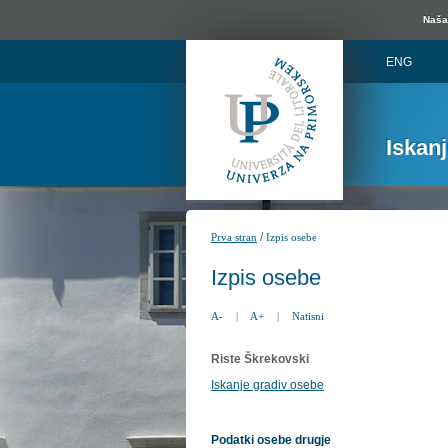
Naša 
ENG
Iskan
/
Prva stran
Izpis osebe
Izpis osebe
A-
|
A+
|
Natisni
Riste Škrekovski
Iskanje gradiv osebe
Podatki osebe drugje