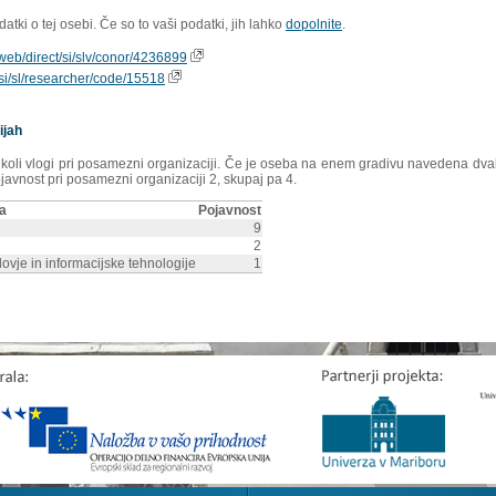
tki o tej osebi. Če so to vaši podatki, jih lahko
dopolnite
.
ioweb/direct/si/slv/conor/4236899
s/si/sl/researcher/code/15518
ijah
rikoli vlogi pri posamezni organizaciji. Če je oseba na enem gradivu navedena dvakr
ojavnost pri posamezni organizaciji 2, skupaj pa 4.
ja
Pojavnost
9
2
ovje in informacijske tehnologije
1