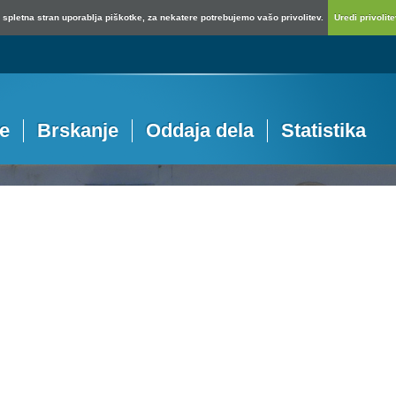
spletna stran uporablja piškotke, za nekatere potrebujemo vašo privolitev.
Uredi privolitev
je
Brskanje
Oddaja dela
Statistika