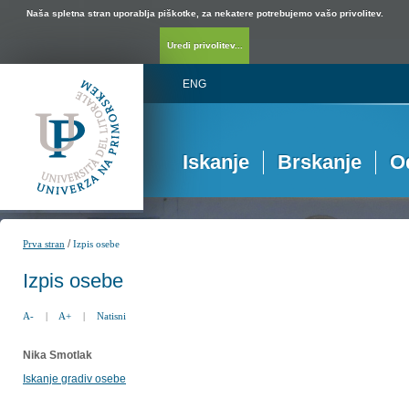
Naša spletna stran uporablja piškotke, za nekatere potrebujemo vašo privolitev.
Uredi privolitev...
ENG
Iskanje
Brskanje
O
/
Prva stran
Izpis osebe
Izpis osebe
A-
|
A+
|
Natisni
Nika Smotlak
Iskanje gradiv osebe