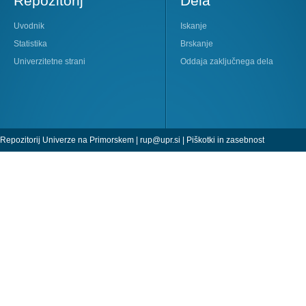
Repozitorij
Dela
Uvodnik
Iskanje
Statistika
Brskanje
Univerzitetne strani
Oddaja zaključnega dela
Repozitorij Univerze na Primorskem |
rup@upr.si
|
Piškotki in zasebnost