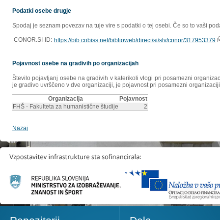
Podatki osebe drugje
Spodaj je seznam povezav na tuje vire s podatki o tej osebi. Če so to vaši poda
CONOR.SI-ID:
https://bib.cobiss.net/biblioweb/direct/si/slv/conor/317953379
Pojavnost osebe na gradivih po organizacijah
Število pojavljanj osebe na gradivih v katerikoli vlogi pri posamezni organiz
je gradivo uvrščeno v dve organizaciji, je pojavnost pri posamezni organizaciji
Organizacija
Pojavnost
FHŠ - Fakulteta za humanistične študije
2
Nazaj