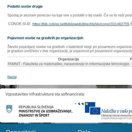
Podatki osebe drugje
Spodaj je seznam povezav na tuje vire s podatki o tej osebi. Če so to vaši poda
CONOR.SI-ID:
https://bib.cobiss.net/biblioweb/direct/si/slv/conor/331462755
Pojavnost osebe na gradivih po organizacijah
Število pojavljanj osebe na gradivih v katerikoli vlogi pri posamezni organiz
je gradivo uvrščeno v dve organizaciji, je pojavnost pri posamezni organizaciji
Organizacija
P
FAMNIT - Fakulteta za matematiko, naravoslovje in informacijske tehnologije
Nazaj