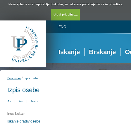
Naša spletna stran uporablja piškotke, za nekatere potrebujemo vašo privolitev.
Uredi privolitev...
ENG
Iskanje
Brskanje
O
/
Prva stran
Izpis osebe
Izpis osebe
A-
|
A+
|
Natisni
Ines Lebar
Iskanje gradiv osebe