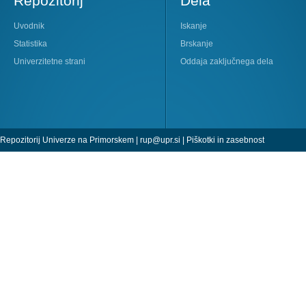
Repozitorij
Dela
Uvodnik
Iskanje
Statistika
Brskanje
Univerzitetne strani
Oddaja zaključnega dela
Repozitorij Univerze na Primorskem |
rup@upr.si
|
Piškotki in zasebnost