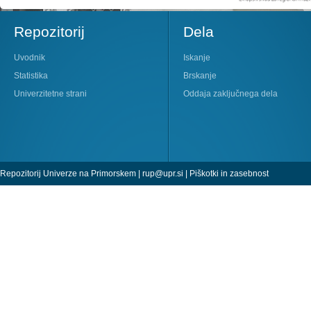
Repozitorij
Dela
Uvodnik
Iskanje
Statistika
Brskanje
Univerzitetne strani
Oddaja zaključnega dela
Repozitorij Univerze na Primorskem |
rup@upr.si
|
Piškotki in zasebnost