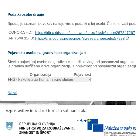
Podatki osebe drugje
Spodaj je seznam povezav na tuje vire s podatki o tej osebi. Če so to vaši poda
CONOR.SI-ID:
https://bib.cobiss.net/biblioweb/direct/si/slv/conor/267847267
ARRS/ARIS-ID:
https://cris.cobiss.net/ecris/si/sl/researcher/code/57928
Pojavnost osebe na gradivih po organizacijah
Število pojavljanj osebe na gradivih v katerikoli vlogi pri posamezni organiz
je gradivo uvrščeno v dve organizaciji, je pojavnost pri posamezni organizaciji
Organizacija
Pojavnost
FHŠ - Fakulteta za humanistične študije
4
Nazaj