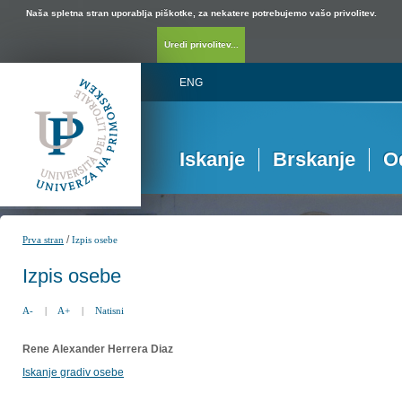
Naša spletna stran uporablja piškotke, za nekatere potrebujemo vašo privolitev.
Uredi privolitev...
ENG
Iskanje
Brskanje
O
/
Prva stran
Izpis osebe
Izpis osebe
A-
|
A+
|
Natisni
Rene Alexander Herrera Diaz
Iskanje gradiv osebe