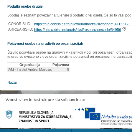
Podatki osebe drugje
Spodaj je seznam povezav na tuje vire s podatki o tej osebi. Če so to vaši poda
CONOR.SI-ID:
https://bib.cobiss.net/biblioweb/direct/si/slv/conor/341155171
ARRS/ARIS-ID:
https://cris.cobiss.net/ecris/si/sl/researcher/code/54956
Pojavnost osebe na gradivih po organizacijah
Število pojavljanj osebe na gradivih v katerikoli vlogi pri posamezni organiz
je gradivo uvrščeno v dve organizaciji, je pojavnost pri posamezni organizaciji
Organizacija
Pojavnost
IAM - Inštitut Andrej Marušič
9
Nazaj