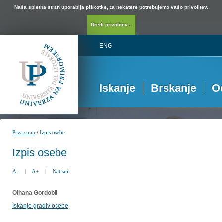
Naša spletna stran uporablja piškotke, za nekatere potrebujemo vašo privolitev.
Uredi privolitev...
ENG
Iskanje
Brskanje
O
/
Prva stran
Izpis osebe
Izpis osebe
A-
|
A+
|
Natisni
Oihana Gordobil
Iskanje gradiv osebe