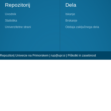
Repozitorij
Dela
Uvodnik
Iskanje
Statistika
Brskanje
Univerzitetne strani
Oddaja zaključnega dela
Repozitorij Univerze na Primorskem |
rup@upr.si
|
Piškotki in zasebnost