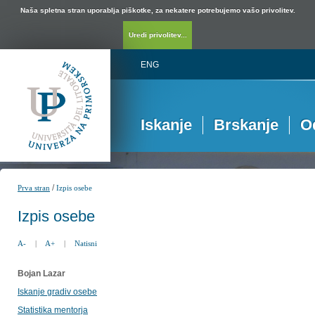
Naša spletna stran uporablja piškotke, za nekatere potrebujemo vašo privolitev.
Uredi privolitev...
ENG
Iskanje
Brskanje
O
/
Prva stran
Izpis osebe
Izpis osebe
A-
|
A+
|
Natisni
Bojan Lazar
Iskanje gradiv osebe
Statistika mentorja