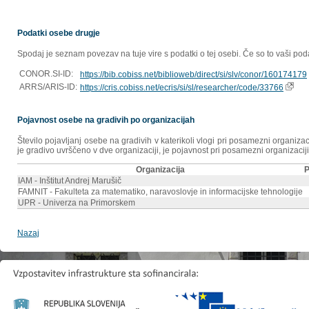
Podatki osebe drugje
Spodaj je seznam povezav na tuje vire s podatki o tej osebi. Če so to vaši poda
CONOR.SI-ID:
https://bib.cobiss.net/biblioweb/direct/si/slv/conor/160174179
ARRS/ARIS-ID:
https://cris.cobiss.net/ecris/si/sl/researcher/code/33766
Pojavnost osebe na gradivih po organizacijah
Število pojavljanj osebe na gradivih v katerikoli vlogi pri posamezni organiz
je gradivo uvrščeno v dve organizaciji, je pojavnost pri posamezni organizaciji
Organizacija
P
IAM - Inštitut Andrej Marušič
FAMNIT - Fakulteta za matematiko, naravoslovje in informacijske tehnologije
UPR - Univerza na Primorskem
Nazaj