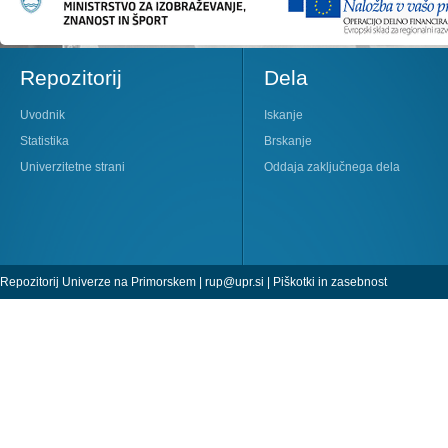
Repozitorij
Dela
Uvodnik
Iskanje
Statistika
Brskanje
Univerzitetne strani
Oddaja zaključnega dela
Repozitorij Univerze na Primorskem |
rup@upr.si
|
Piškotki in zasebnost