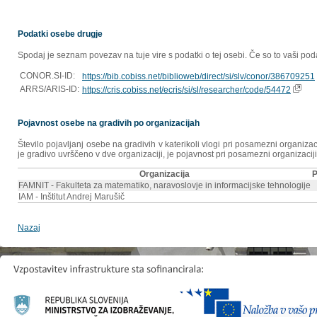
Podatki osebe drugje
Spodaj je seznam povezav na tuje vire s podatki o tej osebi. Če so to vaši poda
CONOR.SI-ID:
https://bib.cobiss.net/biblioweb/direct/si/slv/conor/386709251
ARRS/ARIS-ID:
https://cris.cobiss.net/ecris/si/sl/researcher/code/54472
Pojavnost osebe na gradivih po organizacijah
Število pojavljanj osebe na gradivih v katerikoli vlogi pri posamezni organiz
je gradivo uvrščeno v dve organizaciji, je pojavnost pri posamezni organizaciji
Organizacija
P
FAMNIT - Fakulteta za matematiko, naravoslovje in informacijske tehnologije
IAM - Inštitut Andrej Marušič
Nazaj