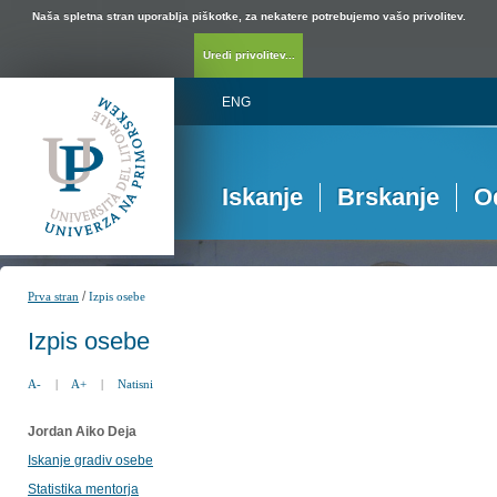
Naša spletna stran uporablja piškotke, za nekatere potrebujemo vašo privolitev.
Uredi privolitev...
ENG
Iskanje
Brskanje
O
/
Prva stran
Izpis osebe
Izpis osebe
A-
|
A+
|
Natisni
Jordan Aiko Deja
Iskanje gradiv osebe
Statistika mentorja