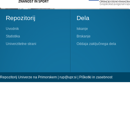
Repozitorij
Dela
Uvodnik
Iskanje
Statistika
Brskanje
Univerzitetne strani
Oddaja zaključnega dela
Repozitorij Univerze na Primorskem |
rup@upr.si
|
Piškotki in zasebnost