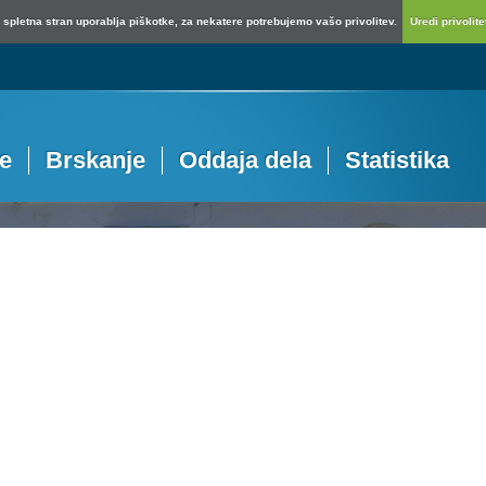
spletna stran uporablja piškotke, za nekatere potrebujemo vašo privolitev.
Uredi privolitev
je
Brskanje
Oddaja dela
Statistika