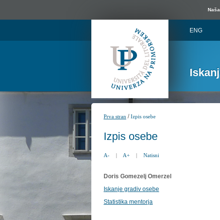
Naša 
ENG
Iskan
/
Prva stran
Izpis osebe
Izpis osebe
A-
|
A+
|
Natisni
Doris Gomezelj Omerzel
Iskanje gradiv osebe
Statistika mentorja