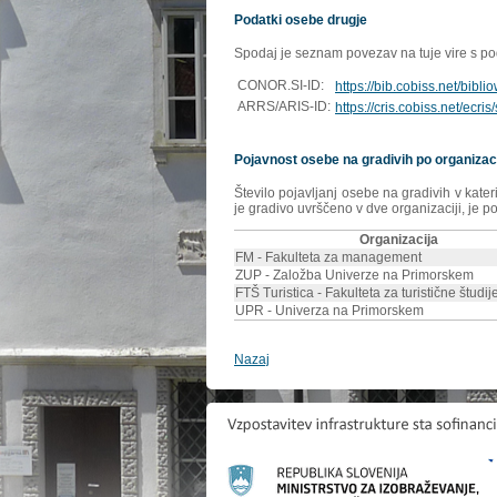
Podatki osebe drugje
Spodaj je seznam povezav na tuje vire s poda
CONOR.SI-ID:
https://bib.cobiss.net/bibl
ARRS/ARIS-ID:
https://cris.cobiss.net/ecri
Pojavnost osebe na gradivih po organizac
Število pojavljanj osebe na gradivih v kate
je gradivo uvrščeno v dve organizaciji, je p
Organizacija
FM - Fakulteta za management
ZUP - Založba Univerze na Primorskem
FTŠ Turistica - Fakulteta za turistične študije
UPR - Univerza na Primorskem
Nazaj