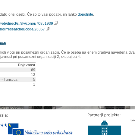
tki o tej osebi. Če so to vaši podatki, jih lahko
dopolnite
.
ioweb/direct/si/slv/conor/70851939
s/si/sl/researcher/code/26367
ijah
rikoli vlogi pri posamezni organizaciji. Če je oseba na enem gradivu navedena dvakr
ojavnost pri posamezni organizaciji 2, skupaj pa 4.
Pojavnost
69
13
 - Turistica
5
1