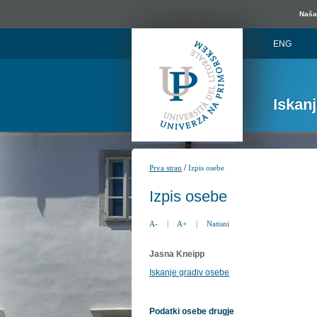
Naša 
ENG
Iskan
/
Prva stran
Izpis osebe
Izpis osebe
A-
|
A+
|
Natisni
Jasna Kneipp
Iskanje gradiv osebe
Podatki osebe drugje