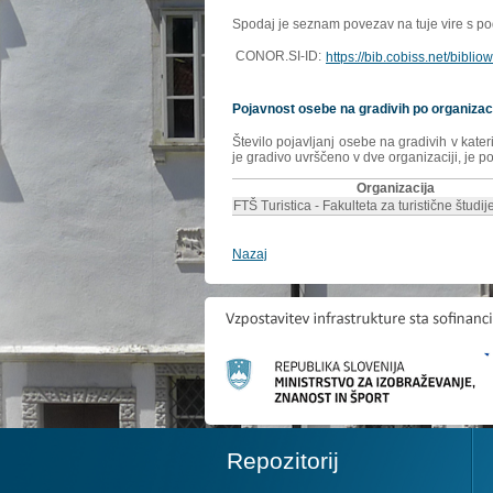
Spodaj je seznam povezav na tuje vire s poda
CONOR.SI-ID:
https://bib.cobiss.net/bibli
Pojavnost osebe na gradivih po organizac
Število pojavljanj osebe na gradivih v kate
je gradivo uvrščeno v dve organizaciji, je p
Organizacija
FTŠ Turistica - Fakulteta za turistične študije
Nazaj
Repozitorij