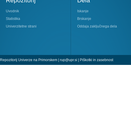
Repozitorij
Dela
Uvodnik
Iskanje
Statistika
Brskanje
Univerzitetne strani
Oddaja zaključnega dela
Repozitorij Univerze na Primorskem |
rup@upr.si
|
Piškotki in zasebnost