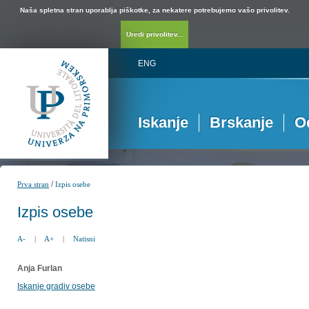
Naša spletna stran uporablja piškotke, za nekatere potrebujemo vašo privolitev.
Uredi privolitev...
ENG
Iskanje
Brskanje
O
/
Prva stran
Izpis osebe
Izpis osebe
A-
|
A+
|
Natisni
Anja Furlan
Iskanje gradiv osebe