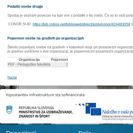
Podatki osebe drugje
Spodaj je seznam povezav na tuje vire s podatki o tej osebi. Če so to vaši poda
CONOR.SI-ID:
https://bib.cobiss.net/biblioweb/direct/si/slv/conor/424493059
Pojavnost osebe na gradivih po organizacijah
Število pojavljanj osebe na gradivih v katerikoli vlogi pri posamezni organiz
je gradivo uvrščeno v dve organizaciji, je pojavnost pri posamezni organizaciji
Organizacija
Pojavnost
PEF - Pedagoška fakulteta
2
Nazaj