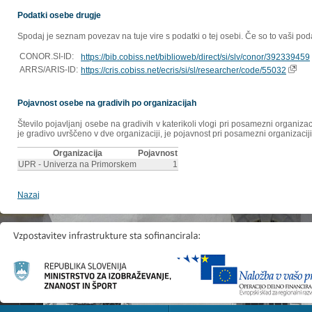
Podatki osebe drugje
Spodaj je seznam povezav na tuje vire s podatki o tej osebi. Če so to vaši poda
CONOR.SI-ID:
https://bib.cobiss.net/biblioweb/direct/si/slv/conor/392339459
ARRS/ARIS-ID:
https://cris.cobiss.net/ecris/si/sl/researcher/code/55032
Pojavnost osebe na gradivih po organizacijah
Število pojavljanj osebe na gradivih v katerikoli vlogi pri posamezni organiz
je gradivo uvrščeno v dve organizaciji, je pojavnost pri posamezni organizaciji
Organizacija
Pojavnost
UPR - Univerza na Primorskem
1
Nazaj