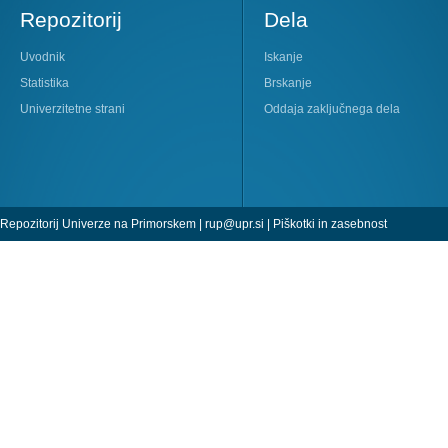
Repozitorij
Dela
Uvodnik
Iskanje
Statistika
Brskanje
Univerzitetne strani
Oddaja zaključnega dela
Repozitorij Univerze na Primorskem |
rup@upr.si
|
Piškotki in zasebnost