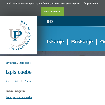
Naša spletna stran uporablja piškotke, za nekatere potrebujemo vašo privolitev.
Uredi privolitev...
ENG
Iskanje
Brskanje
O
/
Prva stran
Izpis osebe
Izpis osebe
A-
|
A+
|
Natisni
Tania Langella
Iskanje gradiv osebe