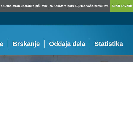
spletna stran uporablja piškotke, za nekatere potrebujemo vašo privolitev.
Uredi privolitev
je
Brskanje
Oddaja dela
Statistika