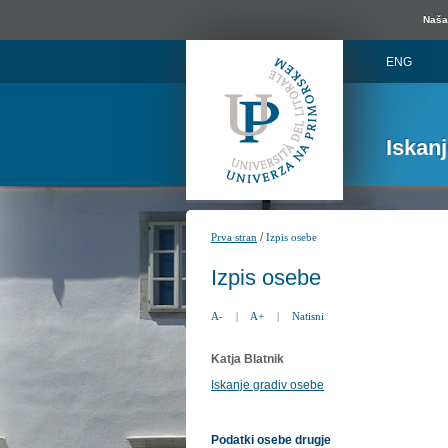
Naša 
ENG
Iskan
/
Prva stran
Izpis osebe
Izpis osebe
A-
|
A+
|
Natisni
Katja Blatnik
Iskanje gradiv osebe
Podatki osebe drugje