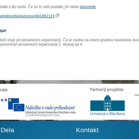
tki o tej osebi. Če so to vaši podatki, jih lahko
dopolnite
.
oweb/direct/si/slv/conor/461882115
ijah
rikoli vlogi pri posamezni organizaciji. Če je oseba na enem gradivu navedena dvakr
ojavnost pri posamezni organizaciji 2, skupaj pa 4.
Dela
Kontakt