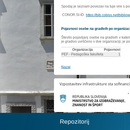
Spodaj je seznam povezav na tuje vire s poda
CONOR.SI-ID:
https://bib.cobiss.net/bibli
Pojavnost osebe na gradivih po organizac
Število pojavljanj osebe na gradivih v kate
je gradivo uvrščeno v dve organizaciji, je p
Organizacija
Pojavnost
PEF - Pedagoška fakulteta
1
Nazaj
Repozitorij