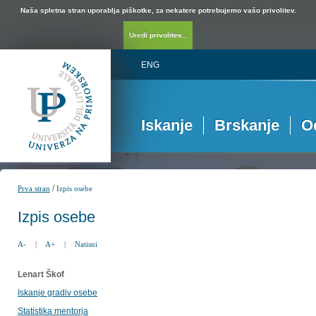
Naša spletna stran uporablja piškotke, za nekatere potrebujemo vašo privolitev.
Uredi privolitev...
ENG
Iskanje
Brskanje
O
/
Prva stran
Izpis osebe
Izpis osebe
A-
|
A+
|
Natisni
Lenart Škof
Iskanje gradiv osebe
Statistika mentorja