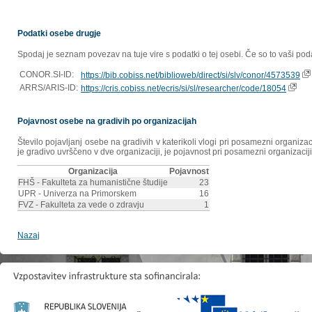
Podatki osebe drugje
Spodaj je seznam povezav na tuje vire s podatki o tej osebi. Če so to vaši poda
CONOR.SI-ID:
https://bib.cobiss.net/biblioweb/direct/si/slv/conor/4573539
ARRS/ARIS-ID:
https://cris.cobiss.net/ecris/si/sl/researcher/code/18054
Pojavnost osebe na gradivih po organizacijah
Število pojavljanj osebe na gradivih v katerikoli vlogi pri posamezni organiz
je gradivo uvrščeno v dve organizaciji, je pojavnost pri posamezni organizaciji
Organizacija
Pojavnost
FHŠ - Fakulteta za humanistične študije
23
UPR - Univerza na Primorskem
16
FVZ - Fakulteta za vede o zdravju
1
Nazaj