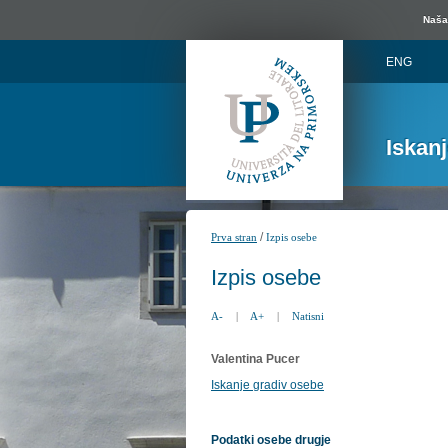
Naša 
ENG
Iskan
/
Prva stran
Izpis osebe
Izpis osebe
A-
|
A+
|
Natisni
Valentina Pucer
Iskanje gradiv osebe
Podatki osebe drugje