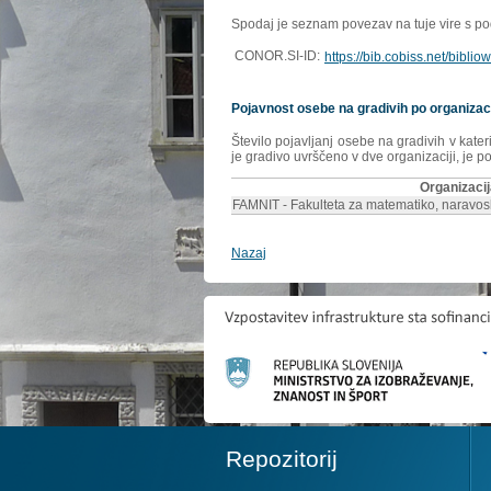
Spodaj je seznam povezav na tuje vire s poda
CONOR.SI-ID:
https://bib.cobiss.net/bibli
Pojavnost osebe na gradivih po organizac
Število pojavljanj osebe na gradivih v kate
je gradivo uvrščeno v dve organizaciji, je p
Organizaci
FAMNIT - Fakulteta za matematiko, naravosl
Nazaj
Repozitorij