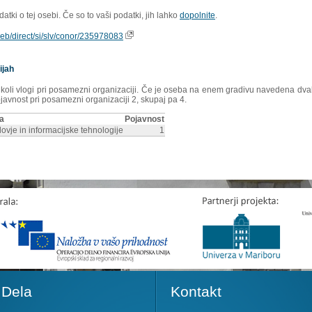
tki o tej osebi. Če so to vaši podatki, jih lahko
dopolnite
.
oweb/direct/si/slv/conor/235978083
ijah
rikoli vlogi pri posamezni organizaciji. Če je oseba na enem gradivu navedena dvakr
ojavnost pri posamezni organizaciji 2, skupaj pa 4.
ja
Pojavnost
ovje in informacijske tehnologije
1
Dela
Kontakt