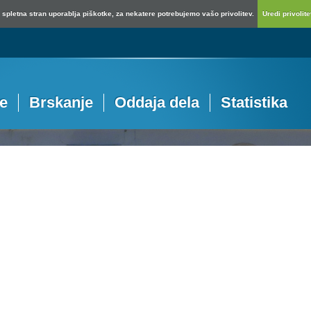
spletna stran uporablja piškotke, za nekatere potrebujemo vašo privolitev.
Uredi privolitev
je
Brskanje
Oddaja dela
Statistika