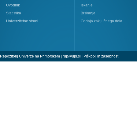
Uvodnik
Iskanje
Statistika
Brskanje
Univerzitetne strani
Oddaja zaključnega dela
Repozitorij Univerze na Primorskem |
rup@upr.si
|
Piškotki in zasebnost