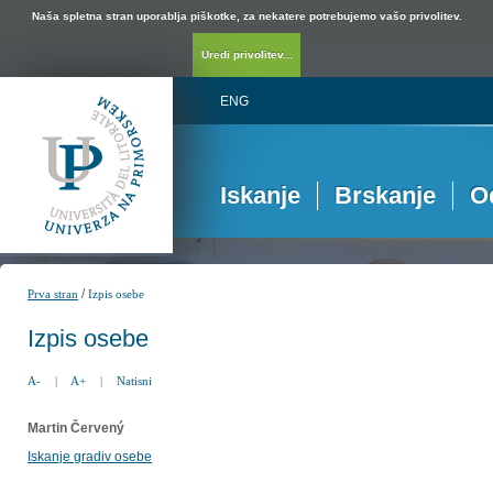
Naša spletna stran uporablja piškotke, za nekatere potrebujemo vašo privolitev.
Uredi privolitev...
ENG
Iskanje
Brskanje
O
/
Prva stran
Izpis osebe
Izpis osebe
A-
|
A+
|
Natisni
Martin Červený
Iskanje gradiv osebe