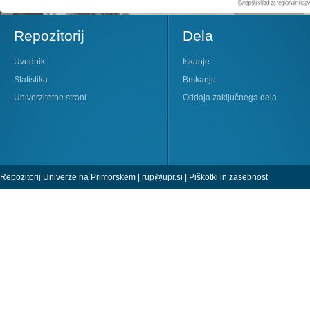
Repozitorij
Dela
Uvodnik
Iskanje
Statistika
Brskanje
Univerzitetne strani
Oddaja zaključnega dela
Repozitorij Univerze na Primorskem |
rup@upr.si
|
Piškotki in zasebnost