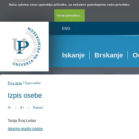
Naša spletna stran uporablja piškotke, za nekatere potrebujemo vašo privolitev.
Uredi privolitev...
ENG
Iskanje
Brskanje
O
/
Prva stran
Izpis osebe
Izpis osebe
A-
|
A+
|
Natisni
Tanja Šraj Lebar
Iskanje gradiv osebe