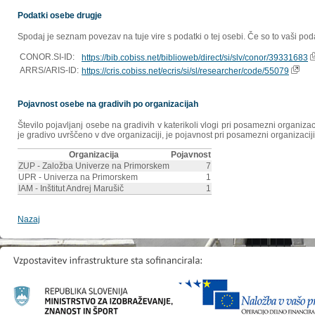
Podatki osebe drugje
Spodaj je seznam povezav na tuje vire s podatki o tej osebi. Če so to vaši poda
CONOR.SI-ID:
https://bib.cobiss.net/biblioweb/direct/si/slv/conor/39331683
ARRS/ARIS-ID:
https://cris.cobiss.net/ecris/si/sl/researcher/code/55079
Pojavnost osebe na gradivih po organizacijah
Število pojavljanj osebe na gradivih v katerikoli vlogi pri posamezni organiz
je gradivo uvrščeno v dve organizaciji, je pojavnost pri posamezni organizaciji
Organizacija
Pojavnost
ZUP - Založba Univerze na Primorskem
7
UPR - Univerza na Primorskem
1
IAM - Inštitut Andrej Marušič
1
Nazaj