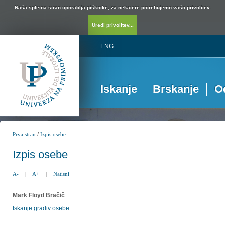
Naša spletna stran uporablja piškotke, za nekatere potrebujemo vašo privolitev.
Uredi privolitev...
ENG
Iskanje
Brskanje
O
/
Prva stran
Izpis osebe
Izpis osebe
A-
|
A+
|
Natisni
Mark Floyd Bračič
Iskanje gradiv osebe