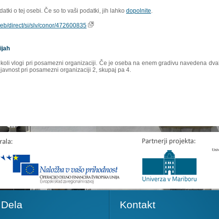
tki o tej osebi. Če so to vaši podatki, jih lahko
dopolnite
.
oweb/direct/si/slv/conor/472600835
ijah
rikoli vlogi pri posamezni organizaciji. Če je oseba na enem gradivu navedena dvakr
ojavnost pri posamezni organizaciji 2, skupaj pa 4.
Dela
Kontakt