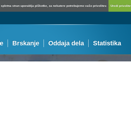
spletna stran uporablja piškotke, za nekatere potrebujemo vašo privolitev.
Uredi privolitev
je
Brskanje
Oddaja dela
Statistika