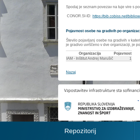
Spodaj je seznam povezav na tuje vire s poda
CONOR.SI-ID:
https://bib.cobiss.net/bibli
Pojavnost osebe na gradivih po organizac
Število pojavljanj osebe na gradivih v kate
je gradivo uvrščeno v dve organizaciji, je p
Organizacija
Pojavnost
IAM - Inštitut Andrej Marušič
1
Nazaj
Repozitorij