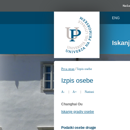
Naša 
ENG
Iskan
/
Prva stran
Izpis osebe
Izpis osebe
A-
|
A+
|
Natisni
Changhai Ou
Iskanje gradiv osebe
Podatki osebe drugje