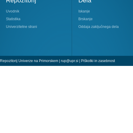
Repozitorij
Dela
Uvodnik
Iskanje
Statistika
Brskanje
Univerzitetne strani
Oddaja zaključnega dela
Repozitorij Univerze na Primorskem |
rup@upr.si
|
Piškotki in zasebnost