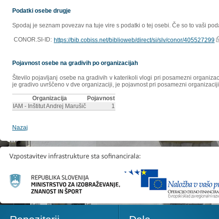
Podatki osebe drugje
Spodaj je seznam povezav na tuje vire s podatki o tej osebi. Če so to vaši poda
CONOR.SI-ID:
https://bib.cobiss.net/biblioweb/direct/si/slv/conor/405527299
Pojavnost osebe na gradivih po organizacijah
Število pojavljanj osebe na gradivih v katerikoli vlogi pri posamezni organiz
je gradivo uvrščeno v dve organizaciji, je pojavnost pri posamezni organizaciji
Organizacija
Pojavnost
IAM - Inštitut Andrej Marušič
1
Nazaj