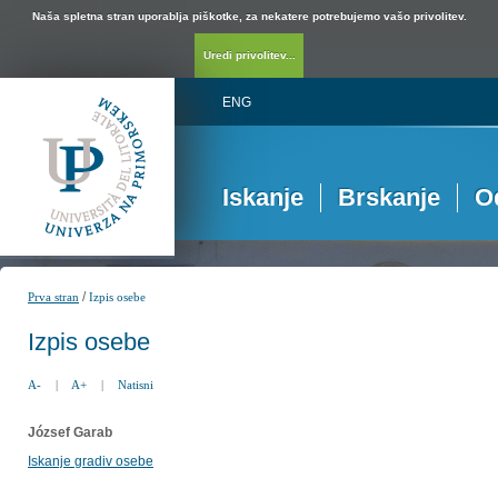
Naša spletna stran uporablja piškotke, za nekatere potrebujemo vašo privolitev.
Uredi privolitev...
ENG
Iskanje
Brskanje
O
/
Prva stran
Izpis osebe
Izpis osebe
A-
|
A+
|
Natisni
József Garab
Iskanje gradiv osebe