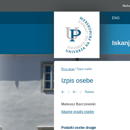
Naša 
ENG
Iskan
/
Prva stran
Izpis osebe
Izpis osebe
A-
|
A+
|
Natisni
Mateusz Barczewski
Iskanje gradiv osebe
Podatki osebe drugje