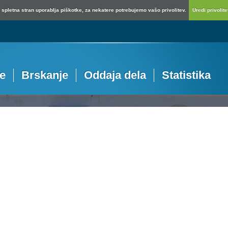
spletna stran uporablja piškotke, za nekatere potrebujemo vašo privolitev.
Uredi privolitev
je
Brskanje
Oddaja dela
Statistika