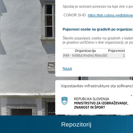
Spodaj je seznam povezav na tuje vire s poda
CONOR.SI-ID:
https://bib.cobiss.net/bibli
Pojavnost osebe na gradivih po organizac
Število pojavljanj osebe na gradivih v kate
je gradivo uvrščeno v dve organizaciji, je p
Organizacija
Pojavnost
IAM - Inštitut Andrej Marušič
1
Nazaj
Repozitorij