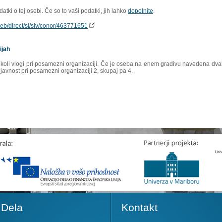
tki o tej osebi. Če so to vaši podatki, jih lahko
dopolnite
.
oweb/direct/si/slv/conor/463771651
ijah
rikoli vlogi pri posamezni organizaciji. Če je oseba na enem gradivu navedena dvakr
ojavnost pri posamezni organizaciji 2, skupaj pa 4.
Dela
Kontakt