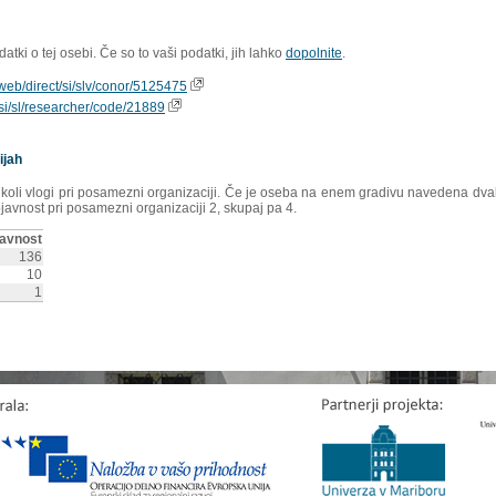
tki o tej osebi. Če so to vaši podatki, jih lahko
dopolnite
.
ioweb/direct/si/slv/conor/5125475
s/si/sl/researcher/code/21889
ijah
rikoli vlogi pri posamezni organizaciji. Če je oseba na enem gradivu navedena dvakr
ojavnost pri posamezni organizaciji 2, skupaj pa 4.
avnost
136
10
1