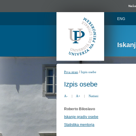
Naša 
ENG
Iskan
/
Prva stran
Izpis osebe
Izpis osebe
A-
|
A+
|
Natisni
Roberto Biloslavo
Iskanje gradiv osebe
Statistika mentorja