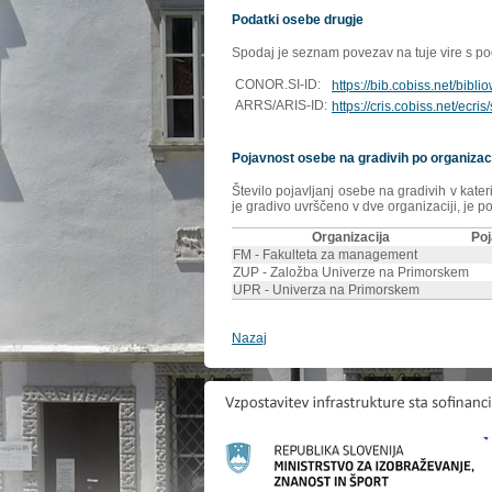
Podatki osebe drugje
Spodaj je seznam povezav na tuje vire s poda
CONOR.SI-ID:
https://bib.cobiss.net/bibl
ARRS/ARIS-ID:
https://cris.cobiss.net/ecri
Pojavnost osebe na gradivih po organizac
Število pojavljanj osebe na gradivih v kate
je gradivo uvrščeno v dve organizaciji, je p
Organizacija
Poj
FM - Fakulteta za management
ZUP - Založba Univerze na Primorskem
UPR - Univerza na Primorskem
Nazaj