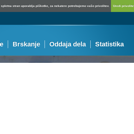
spletna stran uporablja piškotke, za nekatere potrebujemo vašo privolitev.
Uredi privolitev
je
Brskanje
Oddaja dela
Statistika