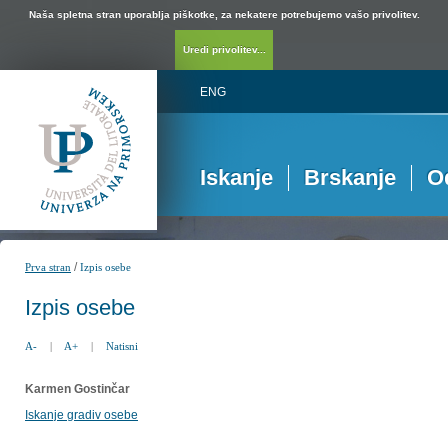
Naša spletna stran uporablja piškotke, za nekatere potrebujemo vašo privolitev.
Uredi privolitev...
ENG
Iskanje
Brskanje
O
/
Prva stran
Izpis osebe
Izpis osebe
A-
|
A+
|
Natisni
Karmen Gostinčar
Iskanje gradiv osebe