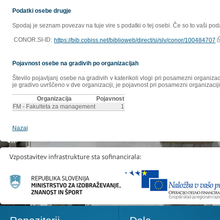
Podatki osebe drugje
Spodaj je seznam povezav na tuje vire s podatki o tej osebi. Če so to vaši poda
CONOR.SI-ID:
https://bib.cobiss.net/biblioweb/direct/si/slv/conor/100484707
Pojavnost osebe na gradivih po organizacijah
Število pojavljanj osebe na gradivih v katerikoli vlogi pri posamezni organiz
je gradivo uvrščeno v dve organizaciji, je pojavnost pri posamezni organizaciji
Organizacija
Pojavnost
FM - Fakulteta za management
1
Nazaj