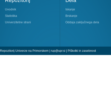
Repozitorij
Dela
Uvodnik
Iskanje
Statistika
Brskanje
Univerzitetne strani
Oddaja zaključnega dela
Repozitorij Univerze na Primorskem |
rup@upr.si
|
Piškotki in zasebnost