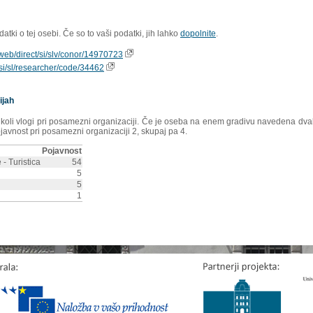
tki o tej osebi. Če so to vaši podatki, jih lahko
dopolnite
.
ioweb/direct/si/slv/conor/14970723
s/si/sl/researcher/code/34462
ijah
rikoli vlogi pri posamezni organizaciji. Če je oseba na enem gradivu navedena dvakr
ojavnost pri posamezni organizaciji 2, skupaj pa 4.
Pojavnost
 - Turistica
54
5
5
1