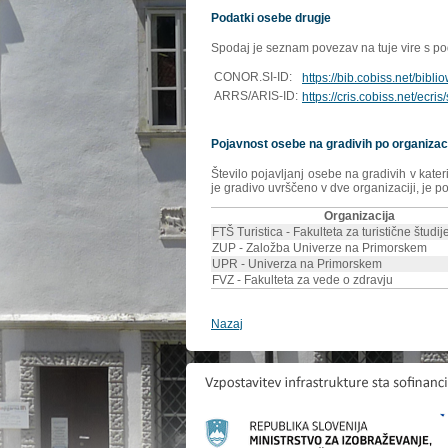
Podatki osebe drugje
Spodaj je seznam povezav na tuje vire s poda
CONOR.SI-ID:
https://bib.cobiss.net/bibl
ARRS/ARIS-ID:
https://cris.cobiss.net/ecri
Pojavnost osebe na gradivih po organizac
Število pojavljanj osebe na gradivih v kate
je gradivo uvrščeno v dve organizaciji, je p
Organizacija
FTŠ Turistica - Fakulteta za turistične študije
ZUP - Založba Univerze na Primorskem
UPR - Univerza na Primorskem
FVZ - Fakulteta za vede o zdravju
Nazaj