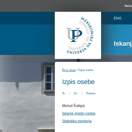
Naša 
ENG
Iskan
/
Prva stran
Izpis osebe
Izpis osebe
A-
|
A+
|
Natisni
Metod Šuligoj
Iskanje gradiv osebe
Statistika mentorja