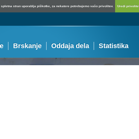
spletna stran uporablja piškotke, za nekatere potrebujemo vašo privolitev.
Uredi privolitev
je
Brskanje
Oddaja dela
Statistika