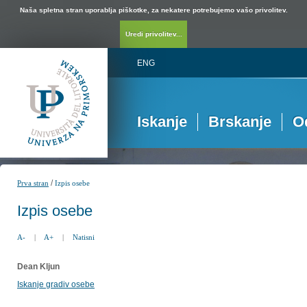
Naša spletna stran uporablja piškotke, za nekatere potrebujemo vašo privolitev.
Uredi privolitev...
ENG
Iskanje
Brskanje
O
/
Prva stran
Izpis osebe
Izpis osebe
A-
|
A+
|
Natisni
Dean Kljun
Iskanje gradiv osebe