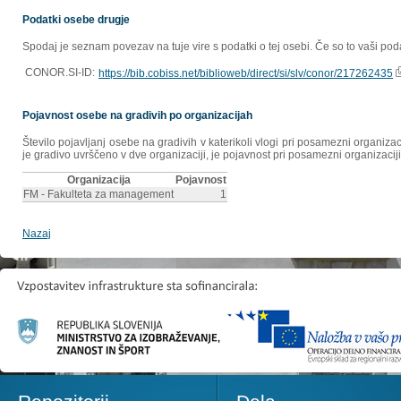
Podatki osebe drugje
Spodaj je seznam povezav na tuje vire s podatki o tej osebi. Če so to vaši poda
CONOR.SI-ID:
https://bib.cobiss.net/biblioweb/direct/si/slv/conor/217262435
Pojavnost osebe na gradivih po organizacijah
Število pojavljanj osebe na gradivih v katerikoli vlogi pri posamezni organiz
je gradivo uvrščeno v dve organizaciji, je pojavnost pri posamezni organizaciji
Organizacija
Pojavnost
FM - Fakulteta za management
1
Nazaj