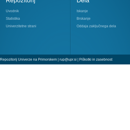
Repozitorij
Dela
Uvodnik
Iskanje
Statistika
Brskanje
Univerzitetne strani
Oddaja zaključnega dela
Repozitorij Univerze na Primorskem |
rup@upr.si
|
Piškotki in zasebnost