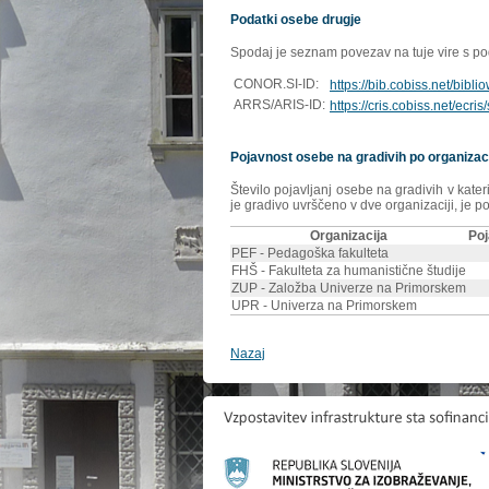
Podatki osebe drugje
Spodaj je seznam povezav na tuje vire s poda
CONOR.SI-ID:
https://bib.cobiss.net/bibl
ARRS/ARIS-ID:
https://cris.cobiss.net/ecri
Pojavnost osebe na gradivih po organizac
Število pojavljanj osebe na gradivih v kate
je gradivo uvrščeno v dve organizaciji, je p
Organizacija
Poj
PEF - Pedagoška fakulteta
FHŠ - Fakulteta za humanistične študije
ZUP - Založba Univerze na Primorskem
UPR - Univerza na Primorskem
Nazaj