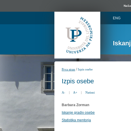
Naša 
ENG
Iskan
/
Prva stran
Izpis osebe
Izpis osebe
A-
|
A+
|
Natisni
Barbara Zorman
Iskanje gradiv osebe
Statistika mentorja