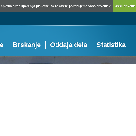
spletna stran uporablja piškotke, za nekatere potrebujemo vašo privolitev.
Uredi privolitev
je
Brskanje
Oddaja dela
Statistika