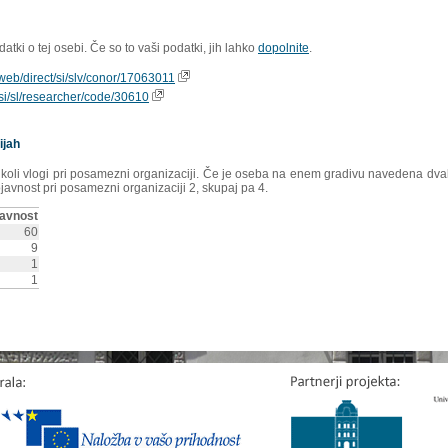
tki o tej osebi. Če so to vaši podatki, jih lahko
dopolnite
.
ioweb/direct/si/slv/conor/17063011
s/si/sl/researcher/code/30610
ijah
rikoli vlogi pri posamezni organizaciji. Če je oseba na enem gradivu navedena dvakr
ojavnost pri posamezni organizaciji 2, skupaj pa 4.
avnost
60
9
1
1