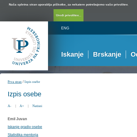
Naša spletna stran uporablja piškotke, za nekatere potrebujemo vašo privolitev.
Uredi privolitev...
ENG
Iskanje
Brskanje
O
/
Prva stran
Izpis osebe
Izpis osebe
A-
|
A+
|
Natisni
Emil Juvan
Iskanje gradiv osebe
Statistika mentorja