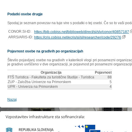
Podatki osebe drugje
Spodaj je seznam povezav na tuje vire s podatki o tej osebi. Če so to vaši poda
CONOR.SI-ID:
https://bib.cobiss.net/biblioweb/direct/si/slv/conor/40857187
ARRS/ARIS-ID:
https://cris.cobiss.net/ecris/si/sl/researcher/code/29276
Pojavnost osebe na gradivih po organizacijah
Število pojavljanj osebe na gradivih v katerikoli vlogi pri posamezni organiz
je gradivo uvrščeno v dve organizaciji, je pojavnost pri posamezni organizaciji
Organizacija
Pojavnost
FTŠ Turistica - Fakulteta za turistične študije - Turistica
88
ZUP - Založba Univerze na Primorskem
5
UPR - Univerza na Primorskem
4
Nazaj