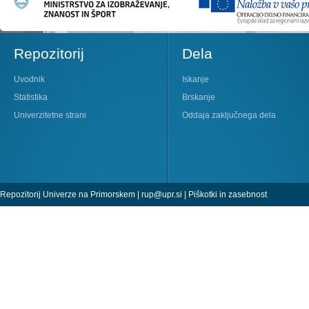
Repozitorij
Dela
Uvodnik
Iskanje
Statistika
Brskanje
Univerzitetne strani
Oddaja zaključnega dela
Repozitorij Univerze na Primorskem |
rup@upr.si
|
Piškotki in zasebnost