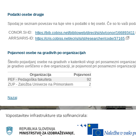
Podatki osebe drugje
Spodaj je seznam povezav na tuje vire s podatki o tej osebi. Če so to vaši poda
CONOR.SI-ID:
https://bib.cobiss.net/biblioweb/direct/si/slv/conor/166893411
ARRS/ARIS-ID:
https://cris.cobiss.net/ecris/si/sl/researcher/code/37165
Pojavnost osebe na gradivih po organizacijah
Število pojavljanj osebe na gradivih v katerikoli vlogi pri posamezni organiz
je gradivo uvrščeno v dve organizaciji, je pojavnost pri posamezni organizaciji
Organizacija
Pojavnost
PEF - Pedagoška fakulteta
92
ZUP - Založba Univerze na Primorskem
2
Nazaj