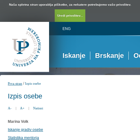
Naša spletna stran uporablja piškotke, za nekatere potrebujemo vašo privolitev.
Uredi privolitev...
ENG
Iskanje
Brskanje
O
/
Prva stran
Izpis osebe
Izpis osebe
A-
|
A+
|
Natisni
Marina Volk
Iskanje gradiv osebe
Statistika mentorja