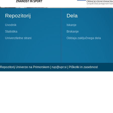
Repozitorij
Dela
Uvodnik
Iskanje
Statistika
Brskanje
Univerzitetne strani
Oddaja zaključnega dela
Repozitorij Univerze na Primorskem |
rup@upr.si
|
Piškotki in zasebnost