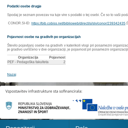
Podatki osebe drugje
Spodaj je seznam povezav na tuje vire s podatki o tej osebi. Če so to vaši poda
CONOR.SI-ID:
https://bib.cobiss.net/biblioweb/direct/si/slv/conor/239342435
Pojavnost osebe na gradivih po organizacijah
Število pojavljanj osebe na gradivih v katerikoli vlogi pri posamezni organiz
je gradivo uvrščeno v dve organizaciji, je pojavnost pri posamezni organizaciji
Organizacija
Pojavnost
PEF - Pedagoška fakulteta
2
Nazaj