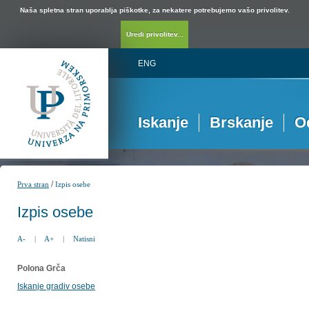
Naša spletna stran uporablja piškotke, za nekatere potrebujemo vašo privolitev.
Uredi privolitev...
ENG
Iskanje
Brskanje
O
/
Prva stran
Izpis osebe
Izpis osebe
A-
|
A+
|
Natisni
Polona Grča
Iskanje gradiv osebe