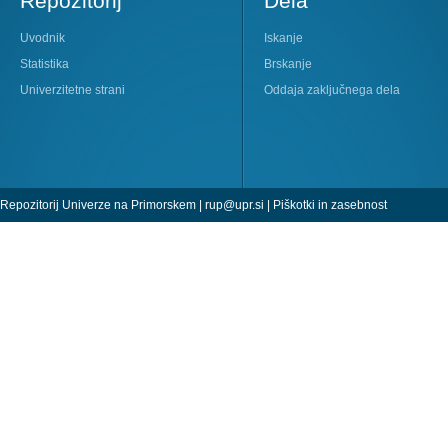
Repozitorij
Dela
Uvodnik
Iskanje
Statistika
Brskanje
Univerzitetne strani
Oddaja zaključnega dela
Repozitorij Univerze na Primorskem |
rup@upr.si
|
Piškotki in zasebnost