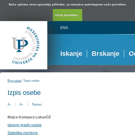
Naša spletna stran uporablja piškotke, za nekatere potrebujemo vašo privolitev.
Uredi privolitev...
ENG
Iskanje
Brskanje
O
/
Prva stran
Izpis osebe
Izpis osebe
A-
|
A+
|
Natisni
Mojca Kompara Lukančič
Iskanje gradiv osebe
Statistika mentorja