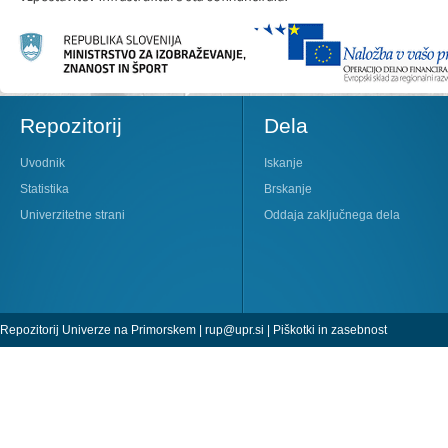
Repozitorij
Dela
Uvodnik
Iskanje
Statistika
Brskanje
Univerzitetne strani
Oddaja zaključnega dela
Repozitorij Univerze na Primorskem |
rup@upr.si
|
Piškotki in zasebnost