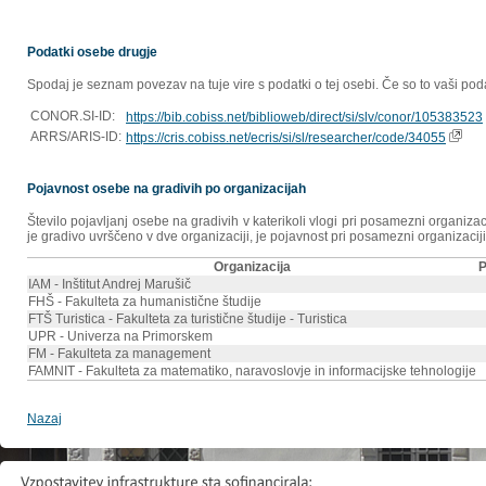
Podatki osebe drugje
Spodaj je seznam povezav na tuje vire s podatki o tej osebi. Če so to vaši poda
CONOR.SI-ID:
https://bib.cobiss.net/biblioweb/direct/si/slv/conor/105383523
ARRS/ARIS-ID:
https://cris.cobiss.net/ecris/si/sl/researcher/code/34055
Pojavnost osebe na gradivih po organizacijah
Število pojavljanj osebe na gradivih v katerikoli vlogi pri posamezni organiz
je gradivo uvrščeno v dve organizaciji, je pojavnost pri posamezni organizaciji
Organizacija
P
IAM - Inštitut Andrej Marušič
FHŠ - Fakulteta za humanistične študije
FTŠ Turistica - Fakulteta za turistične študije - Turistica
UPR - Univerza na Primorskem
FM - Fakulteta za management
FAMNIT - Fakulteta za matematiko, naravoslovje in informacijske tehnologije
Nazaj