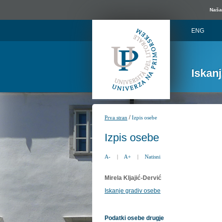
Naša 
ENG
Iskan
/
Prva stran
Izpis osebe
Izpis osebe
A-
|
A+
|
Natisni
Mirela Kljajić-Dervić
Iskanje gradiv osebe
Podatki osebe drugje