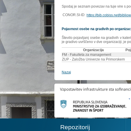
Spodaj je seznam povezav na tuje vire s poda
CONOR.SI-ID:
https://bib.cobiss.net/bibli
Pojavnost osebe na gradivih po organizac
Število pojavljanj osebe na gradivih v kate
je gradivo uvrščeno v dve organizaciji, je p
Organizacija
Poj
FM - Fakulteta za management
ZUP - Založba Univerze na Primorskem
Nazaj
Repozitorij