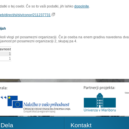
tki o tej osebi. Če so to vaši podatki, jih lahko
dopolnite
.
oweb/direct/si/slv/conor/211237731
ijah
rikoli vlogi pri posamezni organizaciji. Če je oseba na enem gradivu navedena dvakr
ojavnost pri posamezni organizaciji 2, skupaj pa 4.
avnost
1
1
Dela
Kontakt