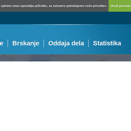
spletna stran uporablja piškotke, za nekatere potrebujemo vašo privolitev.
Uredi privolitev
je
Brskanje
Oddaja dela
Statistika